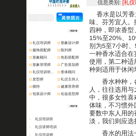
信息类别:
[礼仪
香水是以芳香为
味、芬芳宜人。
四种，即浓香型
资格认证
15%至20%、
礼仪培训师
形象设计师
别为5至7小时、
服饰搭配师
陈列师
一种香水适合在
形象顾问
色彩搭配师
使用，第二种适
形象管理师
广告策划师
种则适用于休闲
礼仪培训班...
形体顾问
发型师
礼仪主持人
香水种种，各
模特
健康营养师
人，往往选用与
包装设计师
化妆造型师
中，很多女性喜
体味，不习惯外
课程推荐
要数中东人用的
·
礼仪培训班
淡，我们则应选
·
礼仪讲师培训
香水的用法一
·
礼仪培训师