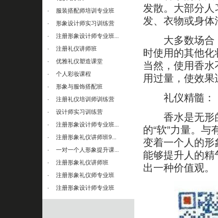
发散。大部分人
·
服装搭配师培训专业班
发、衣物或身体
·
形象设计师实习训练营
·
注册形象设计师专业班...
大多数场合，
·
注册礼仪讲师班
时使用的其他化
·
优雅礼仪塑造课堂
当然，使用香水
·
个人彩妆课程
用过量，使效果
·
形象与服饰搭配班
礼仪精髓：
·
注册礼仪培训师训练营
·
设计师实习训练营
香水是无形的
·
注册形象设计师专业班...
的“软”力量。
·
注册形象礼仪讲师班9...
变着一个人的形
·
一对一个人形象提升课...
能够提升人的精
·
注册形象礼仪讲师班
出一种价值观。
·
注册形象礼仪师专业班
·
注册形象设计师专业班