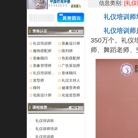
信息类别:
[礼仪
礼仪培训师
礼仪培训师
资格认证
350万个。礼
礼仪培训师
形象设计师
师、舞蹈老师、
服饰搭配师
陈列师
形象顾问
色彩搭配师
形象管理师
广告策划师
礼仪培训班...
形体顾问
发型师
礼仪主持人
模特
健康营养师
包装设计师
化妆造型师
课程推荐
·
礼仪培训班
·
礼仪讲师培训
·
礼仪培训师