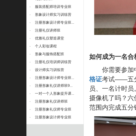
·
服装搭配师培训专业班
·
形象设计师实习训练营
·
注册形象设计师专业班...
·
注册礼仪讲师班
·
优雅礼仪塑造课堂
·
个人彩妆课程
·
形象与服饰搭配班
如何成为一名合
·
注册礼仪培训师训练营
你需要参加中
·
设计师实习训练营
格证
考试——五
·
注册形象设计师专业班...
·
注册形象礼仪讲师班9...
员、一名计时员
·
一对一个人形象提升课...
摄像机了吗？六
·
注册形象礼仪讲师班
范围内完成五分
·
注册形象礼仪师专业班
·
注册形象设计师专业班