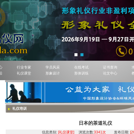
心
行业专家
学员风采
在线考试
证书查询
沿
礼仪课堂
形象设计
形体训练
论文中心
礼仪培训
日本的茶道礼仪
信息类别:
[礼仪课堂]
浏览次数:
3341次
发布日期:
[2