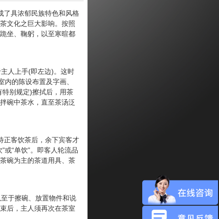
成了具浓郁民族特色和风格
茶文化之巨大影响。按照
跪坐、鞠躬，以至寒暄都
人上手(即左边)。这时
茶室内的陈设布置及字画、
有特别规定)擦拭后，用茶
拌碗中茶水，直至茶汤泛
待正客饮茶后，余下宾客才
”或“单饮”。即客人轮流品
茶碗为主的茶道用具、茶
至于擦碗、放置物件和说
束后，主人须再次在茶室