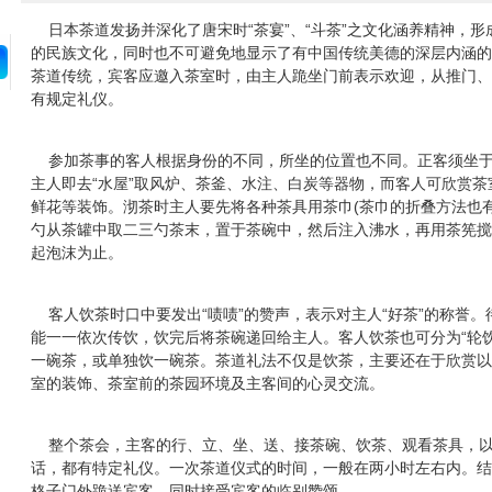
日本茶道发扬并深化了唐宋时“茶宴”、“斗茶”之文化涵养精神，形
的民族文化，同时也不可避免地显示了有中国传统美德的深层内涵的
茶道传统，宾客应邀入茶室时，由主人跪坐门前表示欢迎，从推门、
有规定礼仪。
参加茶事的客人根据身份的不同，所坐的位置也不同。正客须坐于主
主人即去“水屋”取风炉、茶釜、水注、白炭等器物，而客人可欣赏
鲜花等装饰。沏茶时主人要先将各种茶具用茶巾(茶巾的折叠方法也
勺从茶罐中取二三勺茶末，置于茶碗中，然后注入沸水，再用茶筅搅
起泡沫为止。
客人饮茶时口中要发出“啧啧”的赞声，表示对主人“好茶”的称誉。
能一一依次传饮，饮完后将茶碗递回给主人。客人饮茶也可分为“轮饮
一碗茶，或单独饮一碗茶。茶道礼法不仅是饮茶，主要还在于欣赏以
室的装饰、茶室前的茶园环境及主客间的心灵交流。
整个茶会，主客的行、立、坐、送、接茶碗、饮茶、观看茶具，以
话，都有特定礼仪。一次茶道仪式的时间，一般在两小时左右内。结
格子门外跪送宾客，同时接受宾客的临别赞颂。