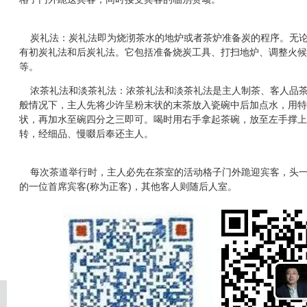
炭礼法：炭礼法即为烧沏茶水的地炉或者茶炉准备炭的程序。无论
有初炭礼法和后炭礼法。它包括准备烧炭工具、打扫地炉、调整火候
等。
浓茶礼法和淡茶礼法：浓茶礼法和淡茶礼法是主人制茶、客人品茶
般情况下，主人先将少许呈粉末状的末茶放入瓷碗中后加点水，用特
状，再加水至碗四分之三即可。喝时用右手拿起茶碗，放至左手撑上
转，经细品、慢啜后奉还主人。
每次茶道举行时，主人必先在茶室的活动格子门外跪迎宾客，头一
的一位首席宾客(称为正客)，其他客人则随后人室。