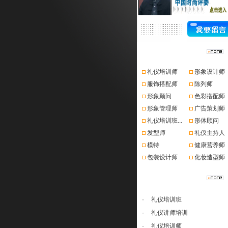
资格认证
礼仪培训师
形象设计师
服饰搭配师
陈列师
形象顾问
色彩搭配师
形象管理师
广告策划师
礼仪培训班...
形体顾问
发型师
礼仪主持人
模特
健康营养师
包装设计师
化妆造型师
课程推荐
·
礼仪培训班
·
礼仪讲师培训
·
礼仪培训师