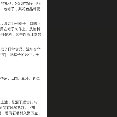
的礼品。宋代吃粽子已很
、包粽子，其花色品种更
，浙江台州粽子，口味上
用在粽子制作上。从馅料
多种馅料，其中以浙江嘉兴
成了日常食品。近年奢华
不实)。吃粽子的风俗，千
泡好，以肉、豆沙、枣仁
上述，是源于远古的乌
民间有凤船竞渡。《粤
夏，番禺石桥村入聚万金，