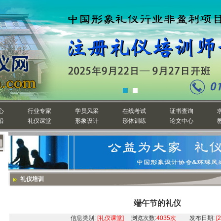
心
行业专家
学员风采
在线考试
证书查询
沿
礼仪课堂
形象设计
形体训练
论文中心
礼仪培训
端午节的礼仪
信息类别:
[礼仪课堂]
浏览次数:
4035次
发布日期:
[