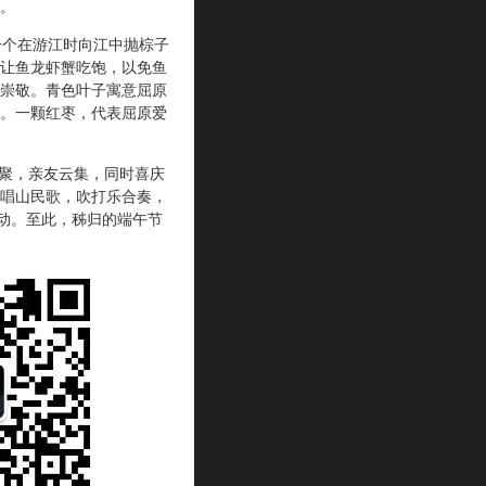
。
个在游江时向江中抛棕子
让鱼龙虾蟹吃饱，以免鱼
崇敬。青色叶子寓意屈原
。一颗红枣，代表屈原爱
聚，亲友云集，同时喜庆
唱山民歌，吹打乐合奏，
活动。至此，秭归的端午节