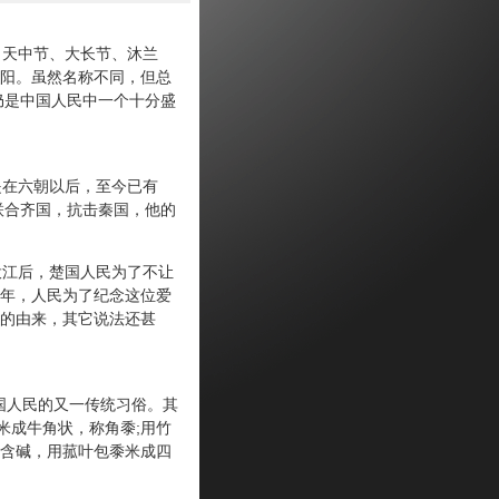
天中节、大长节、沐兰
阳。虽然名称不同，但总
仍是中国人民中一个十分盛
在六朝以后，至今已有
联合齐国，抗击秦国，他的
江后，楚国人民为了不让
年，人民为了纪念这位爱
的由来，其它说法还甚
国人民的又一传统习俗。其
米成牛角状，称角黍;用竹
含碱，用菰叶包黍米成四