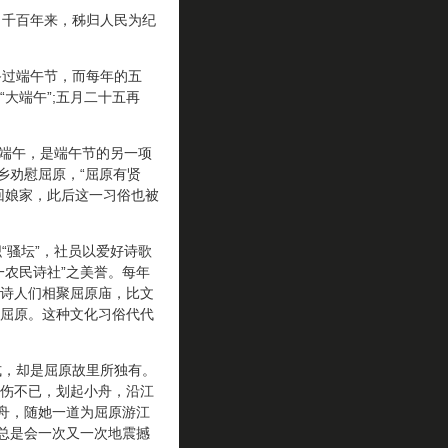
千百年来，秭归人民为纪
过端午节，而每年的五
大端午”;五月二十五再
端午，是端午节的另一项
乡劝慰屈原，“屈原有贤
回娘家，此后这一习俗也被
骚坛”，社员以爱好诗歌
一农民诗社”之美誉。每年
诗人们相聚屈原庙，比文
屈原。这种文化习俗代代
，却是屈原故里所独有。
伤不已，划起小舟，沿江
操舟，随她一道为屈原游江
”总是会一次又一次地震撼