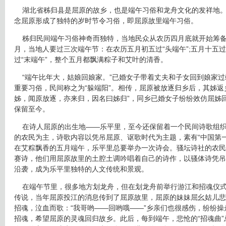
湖北省秭归县是屈原的故乡，也是端午习俗和龙舟文化的发祥地。
念屈原形成了独特的岁时节令习俗，即屈原故里端午习俗。
秭归民间端午习俗神奇而独特，当地民众从农历四月底就开始筹备
月，当地人要过三次端午节：在农历五月初五过“头端午”;五月十五过“
过“末端午”，整个五月都飘满粽子和艾叶的清香。
“端午比年大，姑娘回娘家。”已婚女子带着丈夫和子女回到娘家过
重要习俗，民间称之为“躲端阳”。相传，屈原被放逐归乡后，其姊返
姊，闻原放逐，亦来归，因名曰姊归”，同乡已婚女子纷纷效仿屈姊
保留至今。
在诗人屈原的出生地——乐平里，至今还保留着一个民间诗歌组织“
的农民为主，诗歌内容以凭吊屈原、讴歌时代为主题，素有“中国第
在艾粽飘香的五月端午，乐平里总要举办一次诗会。骚坛诗社的农民
赛诗，他们用屈原故里的土腔土调吟唱着自己的诗作，以骚体诗凭吊
沿袭，成为乐平里独特的人文传统和景观。
在端午节里，很多地方划龙舟，但在划龙舟前举行游江和招魂仪式
传说，当年屈原投江的消息传到了屈原故里，屈原的妹妹屈幺姑儿悲
招魂，泣血而歌：“我哥哟——回哟哦——”乡亲们也很感伤，纷纷
招魂，希望屈原的灵魂回归故乡。此后，每到端午，悲怆的“招魂曲