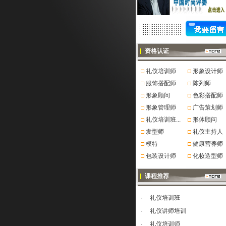
资格认证
礼仪培训师
形象设计师
服饰搭配师
陈列师
形象顾问
色彩搭配师
形象管理师
广告策划师
礼仪培训班...
形体顾问
发型师
礼仪主持人
模特
健康营养师
包装设计师
化妆造型师
课程推荐
·
礼仪培训班
·
礼仪讲师培训
·
礼仪培训师