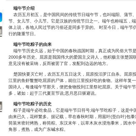
端午节介绍
农历五月初五，是中国民间的传统节日端午节，也叫端阳、蒲节、
节、女儿节、小儿节。它是汉族的传统节日之一。端午也称端五，端
体上说，各地人民过节的习俗还是同多于异的。 时至今日，端午节
行的隆重节日。
端午节吃粽子的由来
端午节历史久远，始于中国的春秋战国时期，真正成为民俗大节是
2000多年历史。屈原是我国伟大的爱国主义诗人，他积极主张楚国
意见没有被采纳，反而被罢了官，发配到边远的地方。
楚国快要灭亡时，农历五月五日这天，屈原投汨罗江自杀。屈原投
江里的鱼虾鳖蟹吃屈原的尸体，就往江里投好吃的食物。这样年复一
国诗人，每逢端午节那天，便把食物投到江里祭祀屈原。关于端午节
多，诸如：起于三代夏至节说;恶月恶日驱避说。
端午节吃粽子的历史
粽子是端午必吃食品，它是端午节日符号;端午节吃粽子，这是中
由来已久，花样繁多。据记载，早在春秋时期，用菰叶(茭白叶)包黍
筒装米密封烤熟，称筒粽。东汉末年，以草木灰水浸泡黍米，因水中
角形，煮熟，成为广东碱水粽。