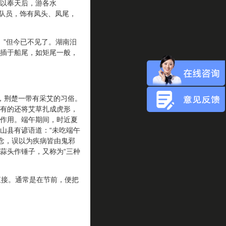
以奉天后，游各水
名队员，饰有凤头、凤尾，
”但今已不见了。湖南汨
插于船尾，如矩尾一般，
，荆楚一带有采艾的习俗。
有的还将艾草扎成虎形，
作用。端午期间，时近夏
山县有谚语道：“未吃端午
念，误以为疾病皆由鬼邪
蒜头作锤子，又称为“三种
接。通常是在节前，便把