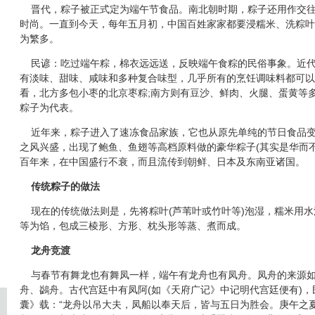
晋代，粽子被正式定为端午节食品。南北朝时期，粽子还用作交往
时尚。一直到今天，每年五月初，中国百姓家家都要浸糯米、洗粽叶
为繁多。
民谚：吃过端午粽，棉衣远远送，反映端午食粽的民俗事象。近代
有淡味、甜味、咸味和多种复合味型，几乎所有的烹饪调味料都可以
看，北方多包小枣的北京枣粽;南方则有豆沙、鲜肉、火腿、蛋黄等
粽子为代表。
近年来，粽子进入了速冻食品家族，它也从原先单纯的节日食品变
之风兴盛，出现了鲍鱼、鱼翅等高档原料做的豪华粽子(其实是华而
百年来，在中国盛行不衰，而且流传到朝鲜、日本及东南亚诸国。
传统粽子的做法
现在的传统做法则是，先将粽叶(芦苇叶或竹叶等)泡湿，糯米用水
等为馅，包成三棱形、方形、枕头形等蒸、煮而成。
龙舟竞渡
与春节有舞龙也有舞凤一样，端午有龙舟也有凤舟。凤舟的来源如
舟、鷁舟。古代宫廷中有凤阿(如《天府广记》中记明代宫廷便有)，
囊》载：“龙舟以吊大夫，凤船以奉天后，皆与五日为胜会。庚午之