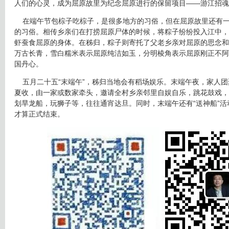
人们的心灵，成为屈原故里为纪念屈原进行的保留项目——游江招魂
在端午节包棕子吃棕子，是很多地方的习俗，但在屈原故里还有一
的习俗。相传乡亲们在打捞屈原尸体的时候，将粽子纷纷投入江中，
虾蚕食屈原的身体。在秭归，粽子则寄托了父老乡亲对屈原的思念和
万古长青，雪白糯米表示屈原纯洁如玉，分明棱角表示屈原刚正不阿
国丹心。
五月二十五“末端午”，秭归当地会有稻场娱乐。末端午夜，家人团
夏收，由一家或数家牵头，邀请全村乡亲邻里自娱自乐，跳花鼓戏，
划旱龙船，玩狮子等，往往通宵达旦。同时，末端午还有“送神船”
才算正式结束。