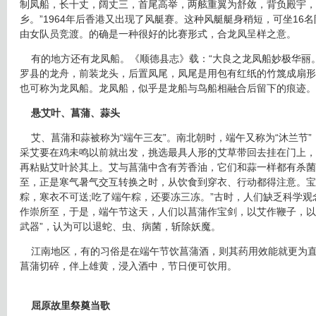
制凤船，长十丈，阔丈三，首尾高举，两舷重翼为舒敛，背负殿宇，
乡。”1964年后香港又出现了风艇赛。这种风艇艇身稍短，可坐16
由女队员竞渡。的确是一种很好的比赛形式，合龙凤呈样之意。
有的地方还有龙凤船。《顺德县志》载：“大良之龙凤船妙极华丽。
罗县的龙舟，前装龙头，后置凤尾，凤尾是用包有红纸的竹篾成扇形
也可称为龙凤船。龙凤船，似乎是龙船与鸟船相融合后留下的痕迹。
悬艾叶、菖蒲、蒜头
艾、菖蒲和蒜被称为“端午三友”。南北朝时，端午又称为“沐兰节”
采艾要在鸡未鸣以前就出发，挑选最具人形的艾草带回去挂在门上，
再粘贴艾叶於其上。艾与菖蒲中含有芳香油，它们和蒜一样都有杀菌
至，正是寒气暑气交互转换之时，从饮食到穿衣、行动都得注意。宝
粽，寒衣不可送;吃了端午粽，还要冻三冻。”古时，人们缺乏科学观
作崇所至，于是，端午节这天，人们以菖蒲作宝剑，以艾作鞭子，以
武器”，认为可以退蛇、虫、病菌，斩除妖魔。
江南地区，有的习俗是在端午节饮菖蒲酒，则其药用效能就更为直
菖蒲切碎，伴上雄黄，浸入酒中，节日便可饮用。
屈原故里祭奠当歌