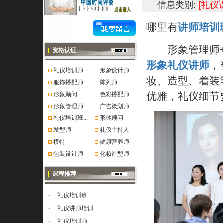
信息类别:
[礼仪
哪里有
讲师培训
形象管理师+礼
资格认证
形象礼仪讲师
，
礼仪培训师
形象设计师
妆、造型、着装
服饰搭配师
陈列师
优雅，礼仪细节
形象顾问
色彩搭配师
形象管理师
广告策划师
礼仪培训班...
形体顾问
发型师
礼仪主持人
模特
健康营养师
包装设计师
化妆造型师
课程推荐
·
礼仪培训班
·
礼仪讲师培训
·
礼仪培训师