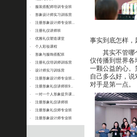
·
服装搭配师培训专业班
·
形象设计师实习训练营
·
注册形象设计师专业班...
·
注册礼仪讲师班
·
优雅礼仪塑造课堂
事实到底怎样，
·
个人彩妆课程
其实不管哪个
·
形象与服饰搭配班
仪传播到世界各
·
注册礼仪培训师训练营
一颗公益的心。
·
设计师实习训练营
自己多么好，说
·
注册形象设计师专业班...
对手是第一点。
·
注册形象礼仪讲师班9...
·
一对一个人形象提升课...
·
注册形象礼仪讲师班
·
注册形象礼仪师专业班
·
注册形象设计师专业班