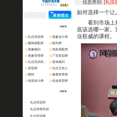
信息类别:
[礼仪
如何选择一个让
看到市场上那
资格认证
底该选哪一家。
业权威的课程。
礼仪培训师
形象设计师
服饰搭配师
陈列师
形象顾问
色彩搭配师
形象管理师
广告策划师
礼仪培训班...
形体顾问
发型师
礼仪主持人
模特
健康营养师
包装设计师
化妆造型师
课程推荐
·
礼仪培训班
·
礼仪讲师培训
·
礼仪培训师