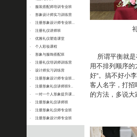
·
服装搭配师培训专业班
·
形象设计师实习训练营
·
注册形象设计师专业班...
·
注册礼仪讲师班
·
优雅礼仪塑造课堂
·
个人彩妆课程
·
形象与服饰搭配班
所谓平衡就是在
·
注册礼仪培训师训练营
用不排列顺序的
·
设计师实习训练营
好”。搞不好小
·
注册形象设计师专业班...
客人名字，打招
·
注册形象礼仪讲师班9...
的方法，多说大
·
一对一个人形象提升课...
·
注册形象礼仪讲师班
·
注册形象礼仪师专业班
·
注册形象设计师专业班