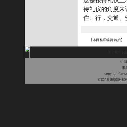
这是接待礼仪三
待礼仪的角度来
住、行，交通、
【本网整理编辑:婉婉】
关于我们
|
中国
形
copyright©www.
京ICP备06039480