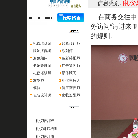
信息类别:
[礼仪
在商务交往中，
务访问“请进来
资格认证
的规则。
礼仪培训师
形象设计师
服饰搭配师
陈列师
形象顾问
色彩搭配师
形象管理师
广告策划师
礼仪培训班...
形体顾问
发型师
礼仪主持人
模特
健康营养师
包装设计师
化妆造型师
课程推荐
·
礼仪培训班
·
礼仪讲师培训
·
礼仪培训师