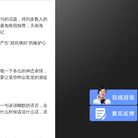
与的话题，得到多数人的
避免唯我独尊，天南海
记
生“就你俩好”的嫉妒心
视一下各位的神态表情，
要让某些哗众取宠的酒徒
一句诙谐幽默的语言，会
什么时候该说什么话，语