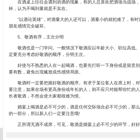
在酒桌上往往会遇到劝酒的现象，有的人总喜欢把酒场当战场，
杯，认为不喝到量就是不实在。
“以酒论英雄”，对酒量大的人还可以，酒量小的就犯难了，有时
朋友感情完全破坏。
5、敬酒有序，主次分明
敬酒也是一门学问。一般情况下敬酒应以年龄大小、职位高低、
定要充分考虑好敬酒的顺序，分明主次。
好使与不熟悉的人在一起喝酒，也要先打听一下身份或是留意别
要有数，避免出现尴尬或伤感情局面。
敬酒时一定要把握好敬酒的顺序。有求于某位客人在席上时，对
要注意，如果在场有更高身份或年长的人，则不应只对能帮你忙的人
长者敬酒，不然会使大家都很难为情。
婚宴上喝酒是必不可少的，酒是任何交际场合必不可少的，那么
的一部分，所以新人们一定要注意哦!
正所谓无酒不成席，可见，敬酒是婚宴上必不可少的环节，好好