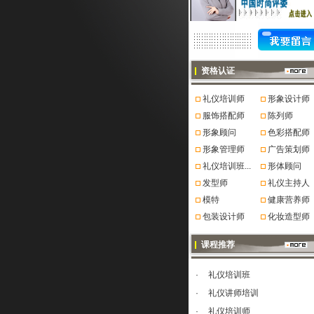
资格认证
礼仪培训师
形象设计师
服饰搭配师
陈列师
形象顾问
色彩搭配师
形象管理师
广告策划师
礼仪培训班...
形体顾问
发型师
礼仪主持人
模特
健康营养师
包装设计师
化妆造型师
课程推荐
·
礼仪培训班
·
礼仪讲师培训
·
礼仪培训师