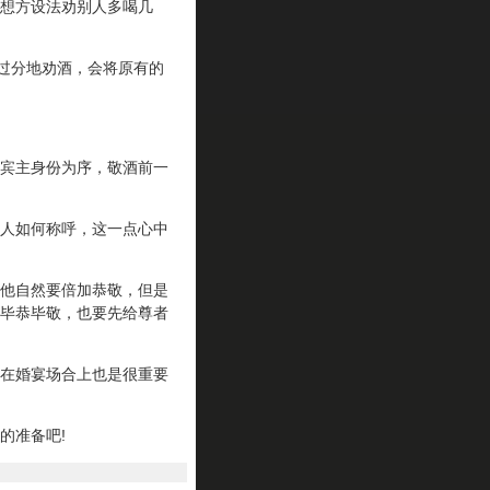
想方设法劝别人多喝几
过分地劝酒，会将原有的
宾主身份为序，敬酒前一
人如何称呼，这一点心中
他自然要倍加恭敬，但是
毕恭毕敬，也要先给尊者
在婚宴场合上也是很重要
的准备吧!