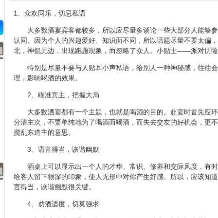
1、众欢同乐，切忌私语
大多数酒宴宾客都较多，所以应尽量多谈论一些大部分人能够参
认同。因为个人的兴趣爱好、知识面不同，所以话题尽量不要太偏，
北，神侃无边，出现跑题现象，而忽略了众人。小贴士——派对历险
特别是尽量不要与人贴耳小声私语，给别人一种神秘感，往往会产
理，影响喝酒的效果。
2、瞄准宾主，把握大局
大多数洒宴都有一个主题，也就是喝酒的目的。赴宴时首先应环
分清主次，不要单纯地为了喝酒而喝酒，而失去交友的好机会，更不
搅乱东道主的意思。
3、语言得当，诙谐幽默
洒桌上可以显示出一个人的才华、常识、修养和交际风度，有时
给客人留下很深的印象，使人无形中对你产生好感。所以，应该知道
言得当，诙谐幽默很关键。
4、劝酒适度，切莫强求