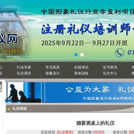
心
行业专家
学员风采
在线考试
证书查询
沿
礼仪课堂
形象设计
形体训练
论文中心
礼仪培训
婚宴酒桌上的礼仪
信息类别:
[礼仪课堂]
浏览次数:
4326次
发布日期:
[2