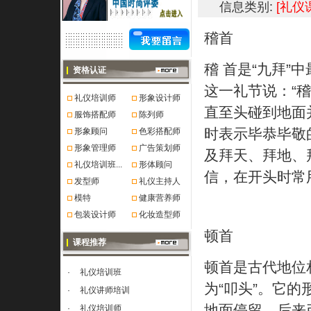
信息类别:
[礼仪
稽首
稽 首是“九拜
资格认证
这一礼节说：“
礼仪培训师
形象设计师
直至头碰到地面
服饰搭配师
陈列师
时表示毕恭毕敬
形象顾问
色彩搭配师
形象管理师
广告策划师
及拜天、拜地、
礼仪培训班...
形体顾问
信，在开头时常用
发型师
礼仪主持人
模特
健康营养师
包装设计师
化妆造型师
顿首
课程推荐
顿首是古代地位
·
礼仪培训班
为“叩头”。它
·
礼仪讲师培训
地面停留。后来
·
礼仪培训师