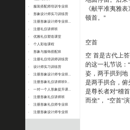
·
服装搭配师培训专业班
《献平准夷雅表
·
形象设计师实习训练营
顿首。”
·
注册形象设计师专业班...
·
注册礼仪讲师班
·
优雅礼仪塑造课堂
空首
·
个人彩妆课程
·
形象与服饰搭配班
空 首是古代上
·
注册礼仪培训师训练营
的这一礼节说：
·
设计师实习训练营
姿，两手拱到地
·
注册形象设计师专业班...
是两手拱合，俯
·
注册形象礼仪讲师班9...
·
一对一个人形象提升课...
是尊长者对“稽
·
注册形象礼仪讲师班
而坐”， “空首
·
注册形象礼仪师专业班
·
注册形象设计师专业班