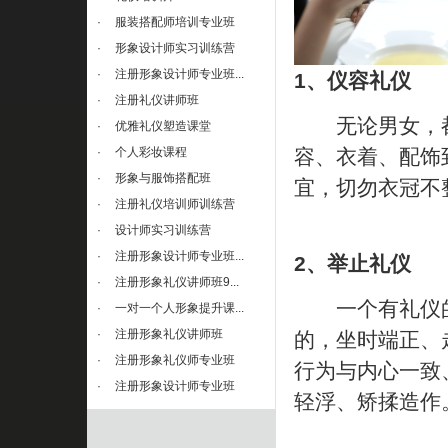
·
服装搭配师培训专业班
·
形象设计师实习训练营
·
注册形象设计师专业班...
1、仪容礼仪
·
注册礼仪讲师班
无论男女，都
·
优雅礼仪塑造课堂
容、衣着、配饰
·
个人彩妆课程
·
形象与服饰搭配班
宜，切勿衣冠不
·
注册礼仪培训师训练营
·
设计师实习训练营
·
注册形象设计师专业班...
2、举止礼仪
·
注册形象礼仪讲师班9...
一个有礼仪的
·
一对一个人形象提升课...
·
注册形象礼仪讲师班
的，坐时端正、
·
注册形象礼仪师专业班
行为与内心一致
·
注册形象设计师专业班
轻浮、矫揉造作