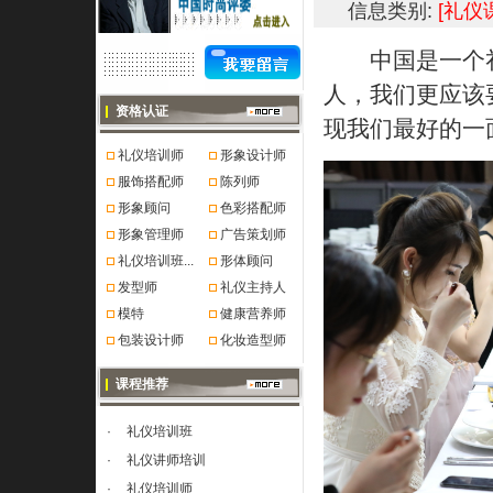
信息类别:
[礼仪
中国是一个礼
人，我们更应该
资格认证
现我们最好的一
礼仪培训师
形象设计师
服饰搭配师
陈列师
形象顾问
色彩搭配师
形象管理师
广告策划师
礼仪培训班...
形体顾问
发型师
礼仪主持人
模特
健康营养师
包装设计师
化妆造型师
课程推荐
·
礼仪培训班
·
礼仪讲师培训
·
礼仪培训师