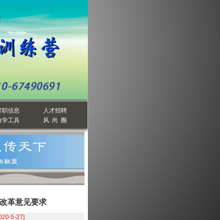
求职信息
人才招聘
教学工具
风 尚 圈
改革意见要求
020-5-27]