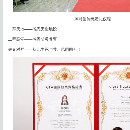
风尚圈传统婚礼仪程
一拜天地——感恩天造地设；
二拜高堂——感恩父母养育；
夫妻对拜——从此生死与共、风雨同舟！