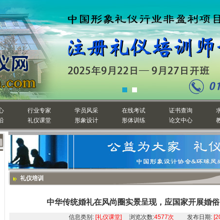
心
行业专家
学员风采
在线考试
证书查询
沿
礼仪课堂
形象设计
形体训练
论文中心
礼仪培训
中华传统婚礼在风尚圈实景呈现，应国家开展婚俗
信息类别:
[礼仪课堂]
浏览次数:
4577次
发布日期:
[2