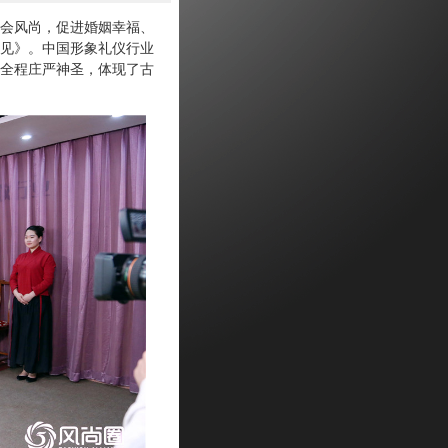
会风尚，促进婚姻幸福、
见》。中国形象礼仪行业
，全程庄严神圣，体现了古