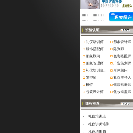
资格认证
礼仪培训师
形象设计师
服饰搭配师
陈列师
形象顾问
色彩搭配师
形象管理师
广告策划师
礼仪培训班...
形体顾问
发型师
礼仪主持人
模特
健康营养师
包装设计师
化妆造型师
课程推荐
·
礼仪培训班
·
礼仪讲师培训
·
礼仪培训师