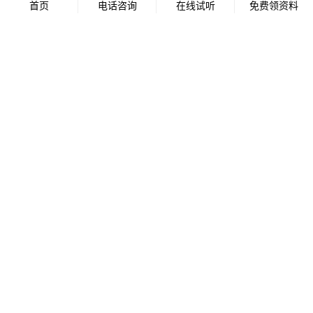
首页
电话咨询
在线试听
免费领资料
标签：
礼仪培训
礼仪培训师
礼仪培训师资格证
相关文章
礼仪培训师暑期班：院校教师与职场精英
成主力
2026年6月29日
中国传统文化促进会文教委暑期礼仪培训
即将开班
2026年6月26日
程从正当选中国传统文化促进会文化教育
工作委员会主任