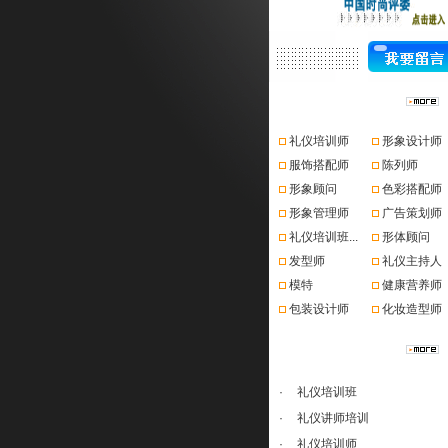
资格认证
礼仪培训师
形象设计师
服饰搭配师
陈列师
形象顾问
色彩搭配师
形象管理师
广告策划师
礼仪培训班...
形体顾问
发型师
礼仪主持人
模特
健康营养师
包装设计师
化妆造型师
课程推荐
·
礼仪培训班
·
礼仪讲师培训
·
礼仪培训师