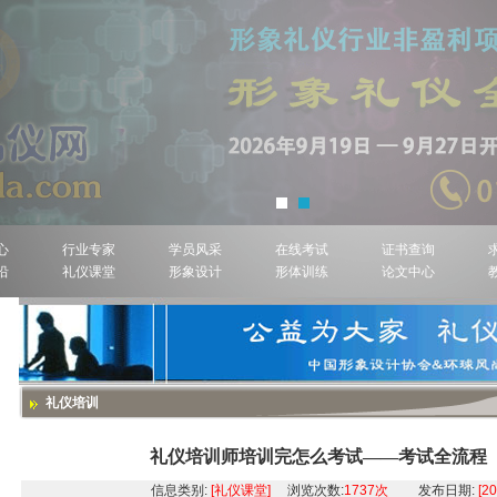
心
行业专家
学员风采
在线考试
证书查询
沿
礼仪课堂
形象设计
形体训练
论文中心
礼仪培训
礼仪培训师培训完怎么考试——考试全流程
信息类别:
[礼仪课堂]
浏览次数:
1737次
发布日期:
[2