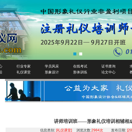
心
行业专家
学员风采
在线考试
证书查询
沿
礼仪课堂
形象设计
形体训练
论文中心
礼仪培训
讲师培训班——形象礼仪培训相辅相
信息类别:
[礼仪课堂]
浏览次数:
2984次
发布日期:
[2