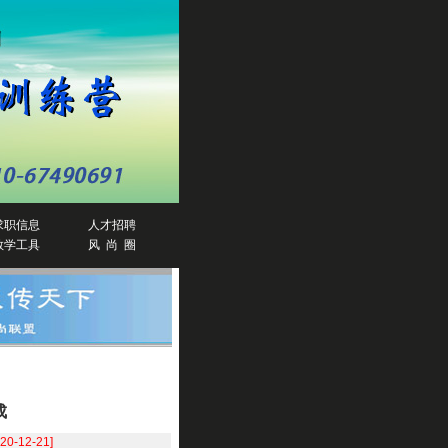
求职信息
人才招聘
教学工具
风 尚 圈
成
020-12-21]