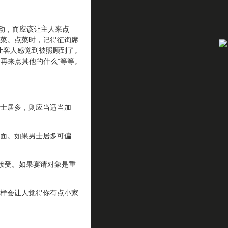
动，而应该让主人来点
菜。点菜时，记得征询席
要让客人感觉到被照顾到了。
要再来点其他的什么”等等。
士居多，则应当适当加
面。如果男士居多可偏
可接受。如果宴请对象是重
样会让人觉得你有点小家