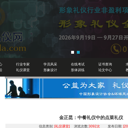
心
行业专家
学员风采
在线考试
证书查询
沿
礼仪课堂
形象设计
形体训练
论文中心
礼仪培训
金正昆：中餐礼仪中的点菜礼仪
信息类别:
[礼仪课堂]
浏览次数:
3092次
发布日期:
[2