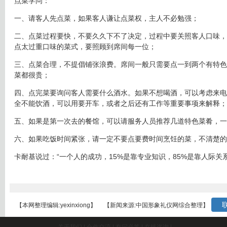
点菜学问：
一、请客人先点菜，如果客人谦让点菜权，主人不必勉强；
二、点菜过程要快，不要久久下不了决定，过程中要关照客人口味，
点太过重口味的菜式，要照顾到席间每一位；
三、点菜合理，不提倡铺张浪费。席间一般只需要点一到两个有特色
菜都很贵；
四、点完菜要询问客人需要什么酒水。如果不想喝酒，可以考虑来电
全不能饮酒，可以用要开车，或者之后还有工作等重要事项来解释；
五、如果是第一次去的餐馆，可以请服务人员推荐几道特色菜肴，一
六、如果吃饭时间紧张，请一定不要点要费时间烹饪的菜，不清楚的
卡耐基说过：“一个人的成功，15%是靠专业知识，85%是靠人际关
联
【本网整理编辑:yexinxiong】
【新闻来源:中国形象礼仪网综合整理】