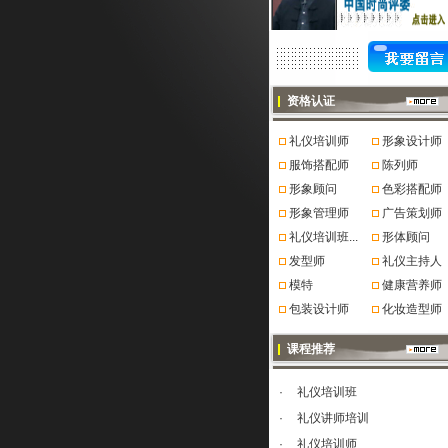
资格认证
礼仪培训师
形象设计师
服饰搭配师
陈列师
形象顾问
色彩搭配师
形象管理师
广告策划师
礼仪培训班...
形体顾问
发型师
礼仪主持人
模特
健康营养师
包装设计师
化妆造型师
课程推荐
·
礼仪培训班
·
礼仪讲师培训
·
礼仪培训师