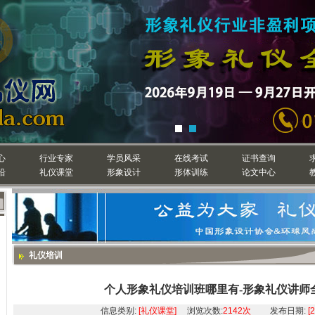
心
行业专家
学员风采
在线考试
证书查询
沿
礼仪课堂
形象设计
形体训练
论文中心
礼仪培训
个人形象礼仪培训班哪里有-形象礼仪讲师
信息类别:
[礼仪课堂]
浏览次数:
2142次
发布日期:
[