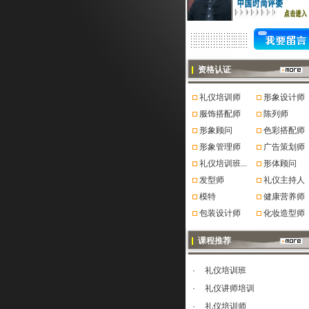
资格认证
礼仪培训师
形象设计师
服饰搭配师
陈列师
形象顾问
色彩搭配师
形象管理师
广告策划师
礼仪培训班...
形体顾问
发型师
礼仪主持人
模特
健康营养师
包装设计师
化妆造型师
课程推荐
·
礼仪培训班
·
礼仪讲师培训
·
礼仪培训师