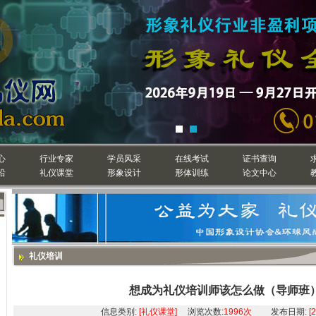
心
行业专家
学员风采
在线考试
证书查询
沿
礼仪课堂
形象设计
形体训练
论文中心
礼仪培训
想成为礼仪培训师该怎么做（导师班
信息类别:
[礼仪课堂]
浏览次数:
1996次
发布日期:
[