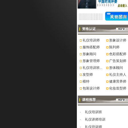
资格认证
礼仪培训师
形象设计师
服饰搭配师
陈列师
形象顾问
色彩搭配师
形象管理师
广告策划师
礼仪培训班...
形体顾问
发型师
礼仪主持人
模特
健康营养师
包装设计师
化妆造型师
课程推荐
·
礼仪培训班
·
礼仪讲师培训
·
礼仪培训师