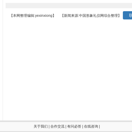
联
【本网整理编辑:yexinxiong】
【新闻来源:中国形象礼仪网综合整理】
关于我们
|
合作交流
|
有问必答
|
在线咨询
|