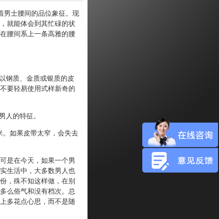
着男士腰间的品位象征。现
，就能体会到其忙碌的状
在腰间系上一条高雅的腰
以钢质、金质或银质的皮
不要轻易使用式样新奇的
男人的特征。
米。如果皮带太窄，会失去
。
可是在今天，如果一个男
实生活中，大多数男人也
份，殊不知这样做，在别
多么俗气和没有档次。总
上多花点心思，而不是随