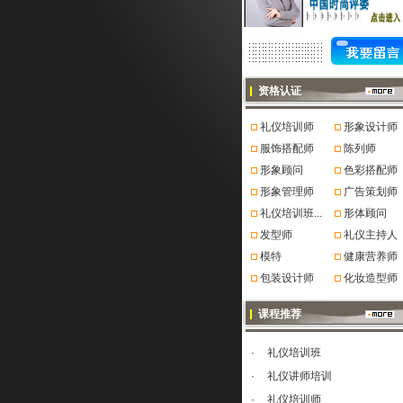
资格认证
礼仪培训师
形象设计师
服饰搭配师
陈列师
形象顾问
色彩搭配师
形象管理师
广告策划师
礼仪培训班...
形体顾问
发型师
礼仪主持人
模特
健康营养师
包装设计师
化妆造型师
课程推荐
·
礼仪培训班
·
礼仪讲师培训
·
礼仪培训师