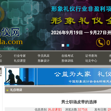
心
行业专家
学员风采
在线考试
证书查询
沿
礼仪课堂
形象设计
形体训练
论文中心
礼仪培训
男士职场皮带的选择
信息类别:
[礼仪课堂]
浏览次数:
3275次
发布日期:
[2