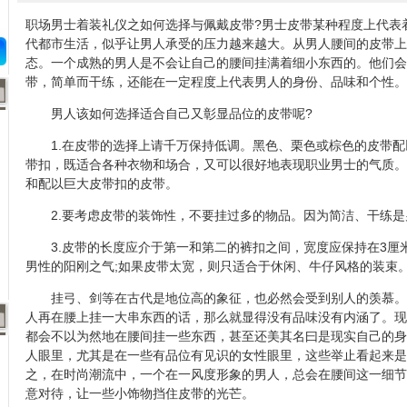
职场男士着装礼仪之如何选择与佩戴皮带?男士皮带某种程度上代表
代都市生活，似乎让男人承受的压力越来越大。从男人腰间的皮带上
态。一个成熟的男人是不会让自己的腰间挂满着细小东西的。他们会
带，简单而干练，还能在一定程度上代表男人的身份、品味和个性。
男人该如何选择适合自己又彰显品位的皮带呢?
1.在皮带的选择上请千万保持低调。黑色、栗色或棕色的皮带配
带扣，既适合各种衣物和场合，又可以很好地表现职业男士的气质。
和配以巨大皮带扣的皮带。
2.要考虑皮带的装饰性，不要挂过多的物品。因为简洁、干练是
3.皮带的长度应介于第一和第二的裤扣之间，宽度应保持在3厘
男性的阳刚之气;如果皮带太宽，则只适合于休闲、牛仔风格的装束
挂弓、剑等在古代是地位高的象征，也必然会受到别人的羡慕。
人再在腰上挂一大串东西的话，那么就显得没有品味没有内涵了。现
都会不以为然地在腰间挂一些东西，甚至还美其名曰是现实自己的身
人眼里，尤其是在一些有品位有见识的女性眼里，这些举止看起来是
之，在时尚潮流中，一个在一风度形象的男人，总会在腰间这一细节
意对待，让一些小饰物挡住皮带的光芒。