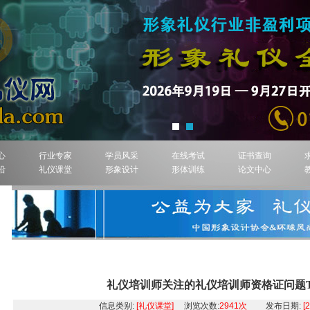
心
行业专家
学员风采
在线考试
证书查询
沿
礼仪课堂
形象设计
形体训练
论文中心
礼仪培训
礼仪培训师关注的礼仪培训师资格证问题T
信息类别:
[礼仪课堂]
浏览次数:
2941次
发布日期:
[