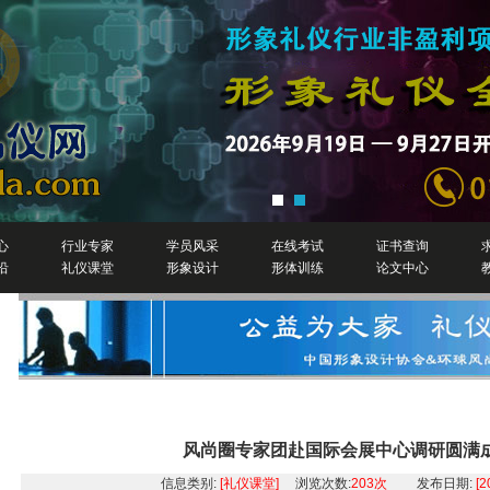
心
行业专家
学员风采
在线考试
证书查询
沿
礼仪课堂
形象设计
形体训练
论文中心
礼仪培训
风尚圈专家团赴国际会展中心调研圆满
信息类别:
[礼仪课堂]
浏览次数:
203次
发布日期:
[2