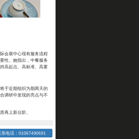
际会展中心现有服务流程
要性。她指出，中餐服务
持高起点、高标准、高要
将于近期组织为期两天的
合调研中发现的亮点与不
质再上新台阶。
系电话：01067490691