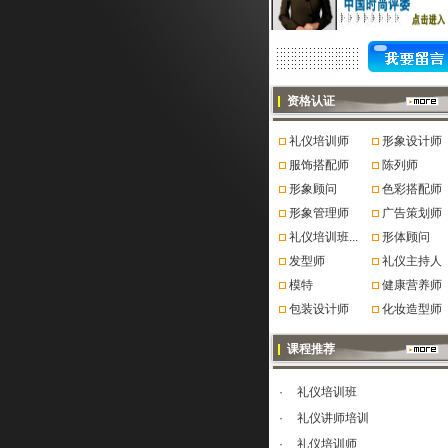
资格认证
礼仪培训师
形象设计师
服饰搭配师
陈列师
形象顾问
色彩搭配师
形象管理师
广告策划师
礼仪培训班...
形体顾问
发型师
礼仪主持人
模特
健康营养师
包装设计师
化妆造型师
课程推荐
·
礼仪培训班
·
礼仪讲师培训
·
礼仪培训师