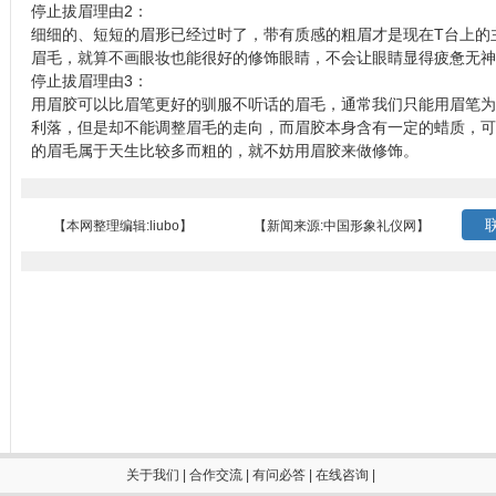
停止拔眉理由2：
细细的、短短的眉形已经过时了，带有质感的粗眉才是现在T台上的
眉毛，就算不画眼妆也能很好的修饰眼睛，不会让眼睛显得疲惫无神
停止拔眉理由3：
用眉胶可以比眉笔更好的驯服不听话的眉毛，通常我们只能用眉笔为
利落，但是却不能调整眉毛的走向，而眉胶本身含有一定的蜡质，可
的眉毛属于天生比较多而粗的，就不妨用眉胶来做修饰。
联
【本网整理编辑:liubo】
【新闻来源:中国形象礼仪网】
关于我们
|
合作交流
|
有问必答
|
在线咨询
|