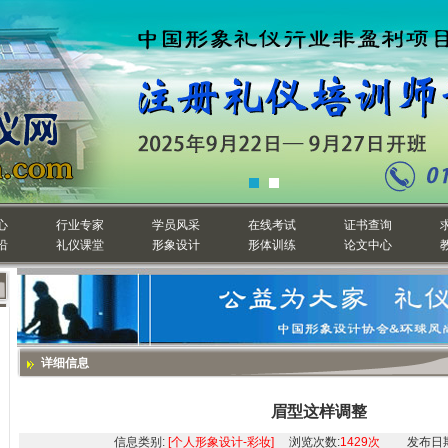
心
行业专家
学员风采
在线考试
证书查询
沿
礼仪课堂
形象设计
形体训练
论文中心
详细信息
眉型这样调整
信息类别:
[个人形象设计-彩妆]
浏览次数:
1429次
发布日期