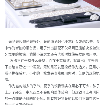
无论是沙滩还是野外，玩的潇洒时也不忘让头发酷起来。头
巾作为街拍的常备品，用于外出搭配不仅吸睛还能解决发丝张
牙舞爪的烦恼。偷懒小诀窍里还有洗脸时拢住头发的功用呢。
发卡不在于有多么奢华，而在于其精致，就算出门在外也
不忘给自己做一个发型，无论是短发蓬松后作为边夹，还是小
辫子拢在后方，小小的一枚发夹也能展现你对于美丽的这份执
着。
作为露的最多的季节，夏季的锁骨链实在是必不可少，脖子
上少了那么一串东西虽不会影响整体装扮，但这锁骨上亮闪闪
的一点却是绝对的加分项。拥有姣好锁骨的姑娘们不妨在这里
做一些点睛的修饰。