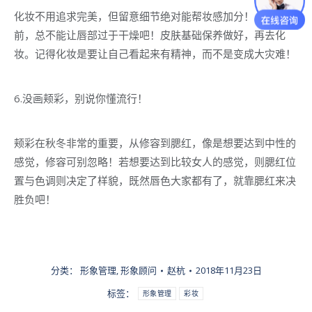
化妆不用追求完美，但留意细节绝对能帮妆感加分！上唇膏
前，总不能让唇部过于干燥吧！皮肤基础保养做好，再去化
妆。记得化妆是要让自己看起来有精神，而不是变成大灾难！
6.没画颊彩，别说你懂流行！
颊彩在秋冬非常的重要，从修容到腮红，像是想要达到中性的
感觉，修容可别忽略！若想要达到比较女人的感觉，则腮红位
置与色调则决定了样貌，既然唇色大家都有了，就靠腮红来决
胜负吧！
分类：
形象管理
,
形象顾问
赵杭
2018年11月23日
标签：
形象管理
彩妆