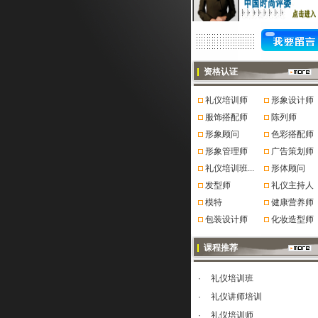
资格认证
礼仪培训师
形象设计师
服饰搭配师
陈列师
形象顾问
色彩搭配师
形象管理师
广告策划师
礼仪培训班...
形体顾问
发型师
礼仪主持人
模特
健康营养师
包装设计师
化妆造型师
课程推荐
·
礼仪培训班
·
礼仪讲师培训
·
礼仪培训师