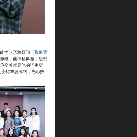
能学习形象顾问（
形象管
慷慨，他神秘典雅，他想
你变美就是他的毕生所
间变得丰姿绰约，光彩照