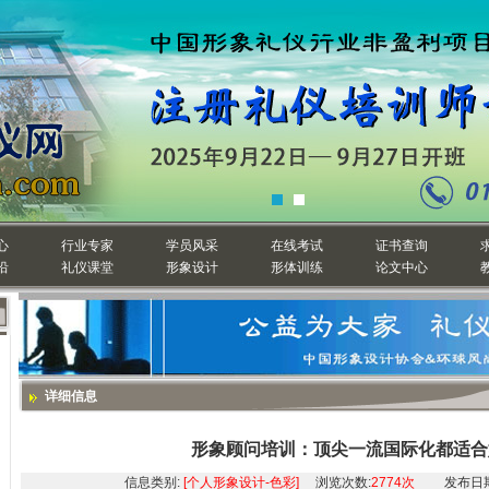
心
行业专家
学员风采
在线考试
证书查询
沿
礼仪课堂
形象设计
形体训练
论文中心
详细信息
形象顾问培训：顶尖一流国际化都适合
信息类别:
[个人形象设计-色彩]
浏览次数:
2774次
发布日期