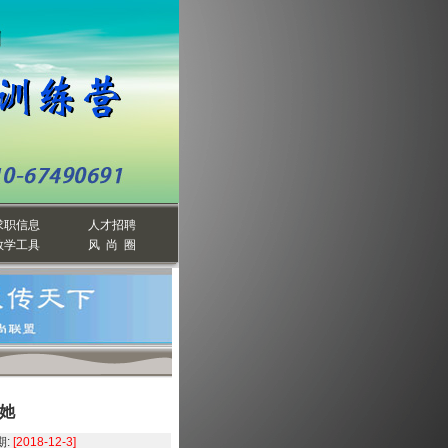
求职信息
人才招聘
教学工具
风 尚 圈
她
:
[2018-12-3]