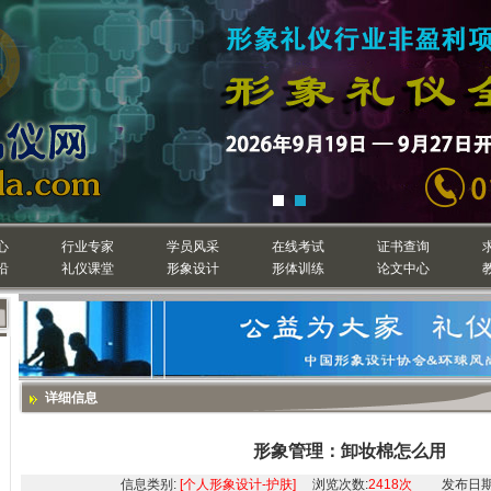
心
行业专家
学员风采
在线考试
证书查询
沿
礼仪课堂
形象设计
形体训练
论文中心
详细信息
形象管理：卸妆棉怎么用
信息类别:
[个人形象设计-护肤]
浏览次数:
2418次
发布日期