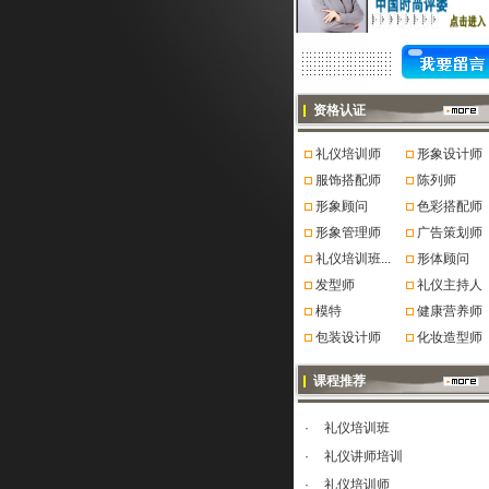
资格认证
礼仪培训师
形象设计师
服饰搭配师
陈列师
形象顾问
色彩搭配师
形象管理师
广告策划师
礼仪培训班...
形体顾问
发型师
礼仪主持人
模特
健康营养师
包装设计师
化妆造型师
课程推荐
·
礼仪培训班
·
礼仪讲师培训
·
礼仪培训师