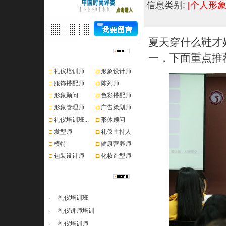
信息类别:
[个人形象
夏天穿什么鞋才
资格认证
一，下面重点推
礼仪培训师
形象设计师
服饰搭配师
陈列师
形象顾问
色彩搭配师
形象管理师
广告策划师
礼仪培训班...
形体顾问
发型师
礼仪主持人
模特
健康营养师
包装设计师
化妆造型师
课程推荐
·
礼仪培训班
·
礼仪讲师培训
·
礼仪培训师