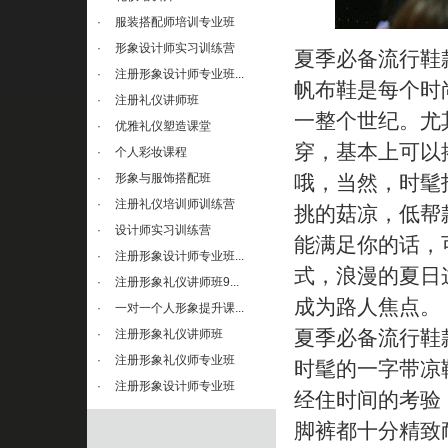
·
服装搭配师培训专业班
·
形象设计师实习训练营
夏季必备流行鞋款
·
注册形象设计师专业班...
帆布鞋是每个时
·
注册礼仪讲师班
一整个世纪。尤
·
优雅礼仪塑造课堂
穿，基本上可以
·
个人彩妆课程
·
形象与服饰搭配班
哦，当然，时髦
·
注册礼仪培训师训练营
挑的菇凉，低帮
·
设计师实习训练营
能满足你的话，
·
注册形象设计师专业班...
式，浪漫的夏日
·
注册形象礼仪讲师班9...
成为路人焦点。
·
一对一个人形象提升课...
夏季必备流行鞋款
·
注册形象礼仪讲师班
·
注册形象礼仪师专业班
时髦的一字带凉
·
注册形象设计师专业班
经住时间的考验
脚裤都十分精致