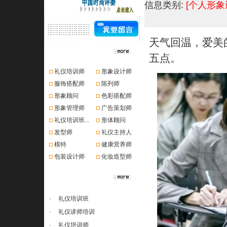
信息类别:
[个人形象
天气回温，爱美
资格认证
五点。
礼仪培训师
形象设计师
服饰搭配师
陈列师
形象顾问
色彩搭配师
形象管理师
广告策划师
礼仪培训班...
形体顾问
发型师
礼仪主持人
模特
健康营养师
包装设计师
化妆造型师
课程推荐
·
礼仪培训班
·
礼仪讲师培训
·
礼仪培训师