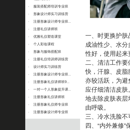
·
服装搭配师培训专业班
·
形象设计师实习训练营
·
注册形象设计师专业班...
·
注册礼仪讲师班
一、时更换护肤
·
优雅礼仪塑造课堂
成油性少、水分
·
个人彩妆课程
·
形象与服饰搭配班
性好，使用起来
·
注册礼仪培训师训练营
二、清洁工作要
·
设计师实习训练营
快，汗腺、皮脂
·
注册形象设计师专业班...
亦较活跃，为避
·
注册形象礼仪讲师班9...
应仔细清洁皮肤
·
一对一个人形象提升课...
·
注册形象礼仪讲师班
地去除皮肤表层
·
注册形象礼仪师专业班
由呼吸。
·
注册形象设计师专业班
三、冷水洗脸不
四、“内外兼修