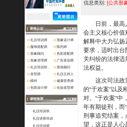
信息类别:
[公共形
日前，最高人
资格认证
会主义核心价值观
礼仪培训师
形象设计师
解释中大力弘扬
服饰搭配师
陈列师
要求，适时出台
形象顾问
色彩搭配师
关纠纷的法律适
形象管理师
广告策划师
法权益。
礼仪培训班...
形体顾问
发型师
礼仪主持人
这次司法政策
模特
健康营养师
包装设计师
化妆造型师
的“于欢案”以及
对。“于欢案”
课程推荐
年有期徒刑，而
·
礼仪培训班
刑事追究结案，
·
礼仪讲师培训
望，这正是人心
·
礼仪培训师