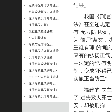
结果。
·
服装搭配师培训专业班
·
形象设计师实习训练营
我国《刑法》明
·
注册形象设计师专业班...
法》甚至还规定
·
注册礼仪讲师班
有“无限防卫权
·
优雅礼仪塑造课堂
·
个人彩妆课程
为“僵尸”条文，
·
形象与服饰搭配班
重谁有理”的“
·
注册礼仪培训师训练营
应有的弘扬正气
·
设计师实习训练营
由法定的“没有明
·
注册形象设计师专业班...
制，变成“不得
·
注册形象礼仪讲师班9...
·
一对一个人形象提升课...
实施正当防卫”。
·
注册形象礼仪讲师班
福建的“失主追
·
注册形象礼仪师专业班
·
注册形象设计师专业班
了“过失致人死
安，却被刑拘…