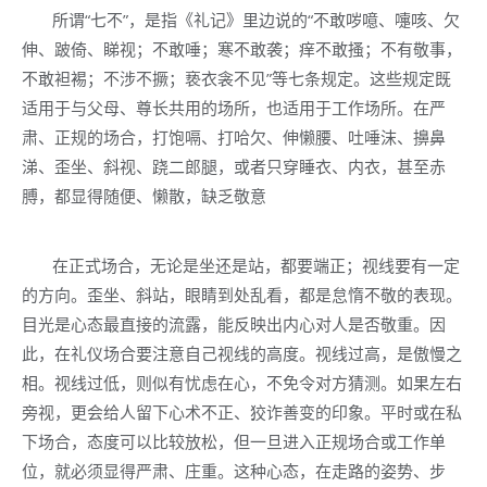
所谓“七不”，是指《礼记》里边说的“不敢哕噫、嚏咳、欠
伸、跛倚、睇视；不敢唾；寒不敢袭；痒不敢搔；不有敬事，
不敢袒裼；不涉不撅；亵衣衾不见”等七条规定。这些规定既
适用于与父母、尊长共用的场所，也适用于工作场所。在严
肃、正规的场合，打饱嗝、打哈欠、伸懒腰、吐唾沫、擤鼻
涕、歪坐、斜视、跷二郎腿，或者只穿睡衣、内衣，甚至赤
膊，都显得随便、懒散，缺乏敬意
在正式场合，无论是坐还是站，都要端正；视线要有一定
的方向。歪坐、斜站，眼睛到处乱看，都是怠惰不敬的表现。
目光是心态最直接的流露，能反映出内心对人是否敬重。因
此，在礼仪场合要注意自己视线的高度。视线过高，是傲慢之
相。视线过低，则似有忧虑在心，不免令对方猜测。如果左右
旁视，更会给人留下心术不正、狡诈善变的印象。平时或在私
下场合，态度可以比较放松，但一旦进入正规场合或工作单
位，就必须显得严肃、庄重。这种心态，在走路的姿势、步