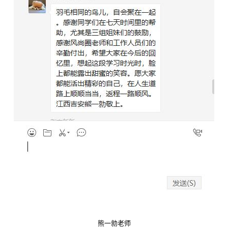
熊一
勍老师