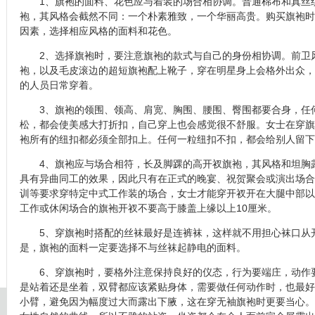
1、旗袍的面料、花色应与着装的场合相协调。普通棉布和真丝
袍，其风格会截然不同：一个朴素雅致，一个华丽高贵。购买旗袍时
因素，选择相应风格的面料和花色。
2、选择旗袍时，要注意旗袍的款式与自己的身份相协调。前卫
袍，以及毛皮滚边的超短旗袍配上靴子，穿在明星身上会格外出众，
的人员日常穿着。
3、旗袍的领围、领高、肩宽、胸围、腰围、臀围都要合身，任
松，都会使美感大打折扣，自己穿上也会感觉很不舒服。女士在穿旗
袍所有的纽扣都必须全部扣上。任何一粒纽扣不扣，都会给别人留下
4、旗袍应与场合相符，长及脚踝的高开衩旗袍，其风格和坦胸
具有异曲同工的效果，因此只有在正式的晚宴、祝贺聚会或演出场合
训等要求穿特定中式工作装的场合，女士才能穿开衩开在大腿中部以
工作或休闲场合的旗袍开衩不要高于膝盖上缘以上10厘米。
5、穿旗袍时搭配的丝袜最好是连裤袜，这样就不用担心袜口从
是，旗袍的面料一定要选择不与丝袜起静电的面料。
6、穿旗袍时，要格外注意保持良好的仪态，行为要端庄，动作
是站着还是坐着，双臂都应该紧贴身体，需要做任何动作时，也最好
小臂，避免因为幅度过大而露出下腋，这在穿无袖旗袍时更要当心。