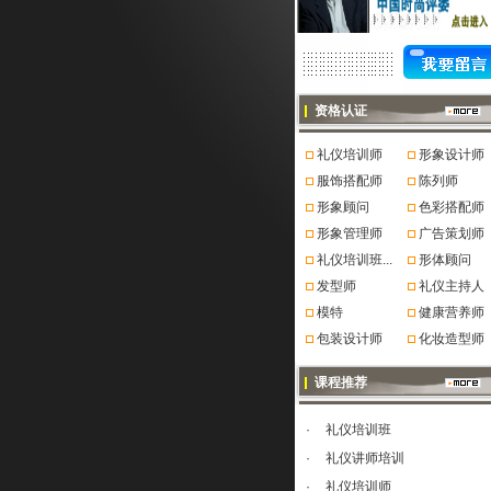
资格认证
礼仪培训师
形象设计师
服饰搭配师
陈列师
形象顾问
色彩搭配师
形象管理师
广告策划师
礼仪培训班...
形体顾问
发型师
礼仪主持人
模特
健康营养师
包装设计师
化妆造型师
课程推荐
·
礼仪培训班
·
礼仪讲师培训
·
礼仪培训师