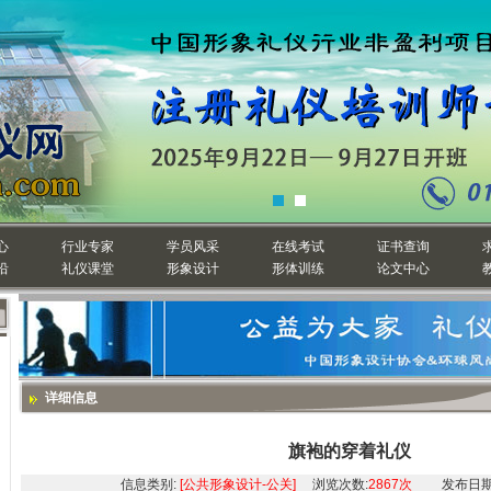
心
行业专家
学员风采
在线考试
证书查询
沿
礼仪课堂
形象设计
形体训练
论文中心
详细信息
旗袍的穿着礼仪
信息类别:
[公共形象设计-公关]
浏览次数:
2867次
发布日期