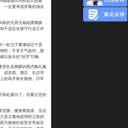
织锦缎做出同样款式的旗
，一定要考虑穿着的场合
风格的无肩无袖或露胸旗
却不适合在保守行业工作
何一处过于紧绷或过于宽
袍时，不管天气如何，旗
难以抹去的“轻浮”印象。
露背长及脚踝的西式晚礼服
，或宾馆、酒店、礼仪培
上的高开衩长旗袍。日常
开衩处露出了。但要注意的
要优雅，腰身要挺拔。无论
只是文雅地使用肘之前的
因为旗袍的造型非常贴近