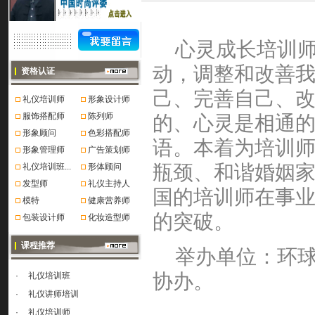
心灵成长培训
动，调整和改善
资格认证
己、完善自己、
礼仪培训师
形象设计师
服饰搭配师
陈列师
的、心灵是相通
形象顾问
色彩搭配师
语。本着为培训
形象管理师
广告策划师
瓶颈、和谐婚姻
礼仪培训班...
形体顾问
发型师
礼仪主持人
国的培训师在事
模特
健康营养师
的突破。
包装设计师
化妆造型师
课程推荐
举办单位：环
协办。
·
礼仪培训班
·
礼仪讲师培训
·
礼仪培训师