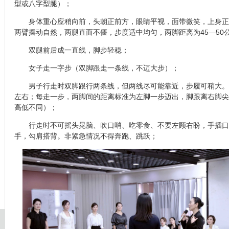
型或八字型腿）；
身体重心应稍向前，头朝正前方，眼睛平视，面带微笑，上身正
两臂摆动自然，两腿直而不僵，步度适中均匀，两脚距离为45—50
双腿前后成一直线，脚步轻稳；
女子走一字步（双脚跟走一条线，不迈大步）；
男子行走时双脚跟行两条线，但两线尽可能靠近，步履可稍大。
左右；每走一步，两脚间的距离标准为左脚一步迈出，脚跟离右脚尖
高低不同）；
行走时不可摇头晃脑、吹口哨、吃零食、不要左顾右盼，手插口
手，勾肩搭背。非紧急情况不得奔跑、跳跃；