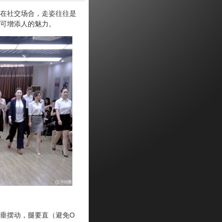
在社交场合，走姿往往是
可增添人的魅力。
垂摆动，腿要直（避免O