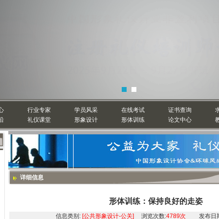
心
行业专家
学员风采
在线考试
证书查询
沿
礼仪课堂
形象设计
形体训练
论文中心
详细信息
形体训练：保持良好的走姿
信息类别:
[公共形象设计-公关]
浏览次数:
4789次
发布日期