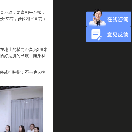
直不动，两肩相平不摇，
公分左右，步位相平直前；
在地上的横向距离为3厘米
恰好是脚的长度（随身材
袋或打响指；不与他人拉