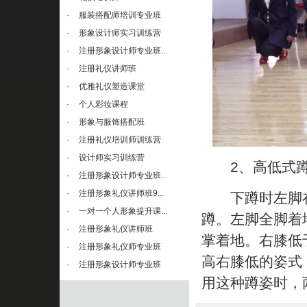
·
服装搭配师培训专业班
·
形象设计师实习训练营
·
注册形象设计师专业班...
·
注册礼仪讲师班
·
优雅礼仪塑造课堂
·
个人彩妆课程
·
形象与服饰搭配班
·
注册礼仪培训师训练营
·
设计师实习训练营
2、高低式蹲
·
注册形象设计师专业班...
·
注册形象礼仪讲师班9...
下蹲时左脚在
·
一对一个人形象提升课...
蹲。左脚全脚着
·
注册形象礼仪讲师班
掌着地。右膝低
·
注册形象礼仪师专业班
高右膝低的姿式
·
注册形象设计师专业班
用这种蹲姿时，