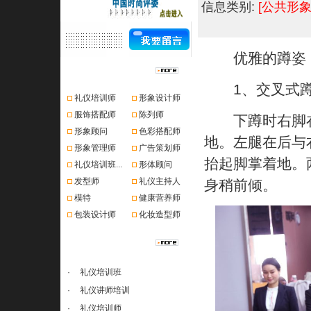
信息类别:
[公共形象
优雅的蹲姿，
资格认证
1、交叉式蹲
礼仪培训师
形象设计师
服饰搭配师
陈列师
下蹲时右脚在
形象顾问
色彩搭配师
地。左腿在后与
形象管理师
广告策划师
抬起脚掌着地。
礼仪培训班...
形体顾问
发型师
礼仪主持人
身稍前倾。
模特
健康营养师
包装设计师
化妆造型师
课程推荐
·
礼仪培训班
·
礼仪讲师培训
·
礼仪培训师