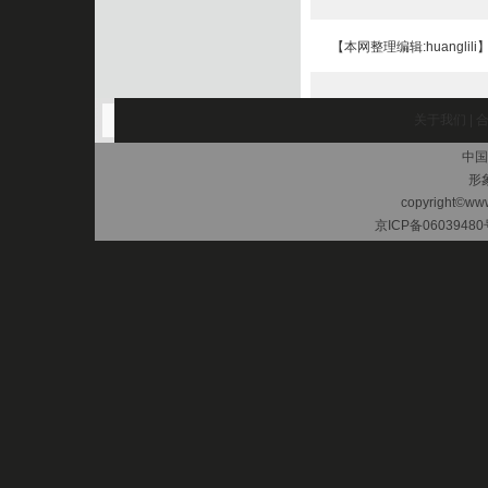
【本网整理编辑:huanglili
关于我们
|
中国
形
copyright©www.
京ICP备06039480