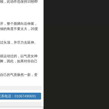
，此动作也保持10秒即
开，整个胳膊向后伸展，
倾的角度不要太大，20度
过头顶，并尽力去延伸。
就运动过的，以气质女神
舞，因此，如果对你自己
自己的气质焕然一新，变
系电话：01067490691