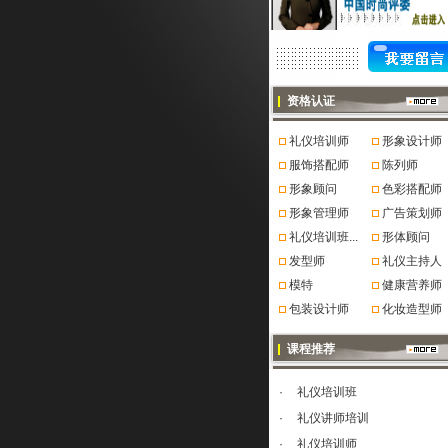
资格认证
礼仪培训师
形象设计师
服饰搭配师
陈列师
形象顾问
色彩搭配师
形象管理师
广告策划师
礼仪培训班...
形体顾问
发型师
礼仪主持人
模特
健康营养师
包装设计师
化妆造型师
课程推荐
·
礼仪培训班
·
礼仪讲师培训
·
礼仪培训师