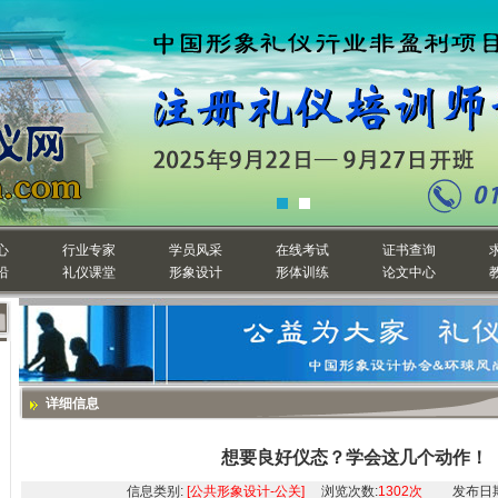
心
行业专家
学员风采
在线考试
证书查询
沿
礼仪课堂
形象设计
形体训练
论文中心
详细信息
想要良好仪态？学会这几个动作！
信息类别:
[公共形象设计-公关]
浏览次数:
1302次
发布日期