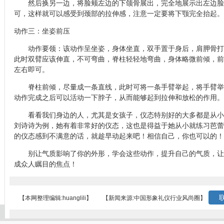
然后换另一边，将脸颊左边的下颌骨展出，完全地展示出左边脸颊
可，这样就可以感受到颈部的拉伸感，注意一定要将下颚完全抬起。
动作三：坐姿前压
动作要领：该动作呈坐姿，身体坐直，双手置于身后，肩胛骨打
此时双臂应该伸直，不可弯曲，脊柱轻轻地弯曲，身体略微前倾，前
左右即可。
脊柱前倾，尽量成一条直线，此时可将一条手臂举起，将手臂举
动作完成之后可以活动一下脖子，从而能够起到拉伸和放松的作用。
看看我们身边的人，尤其是女孩子，仪态特别好的大多都是从小
刘诗诗为例，她有着非常好的仪态，这也是得益于她从小就练习芭蕾
的仪态感到不满意的话，就趁早动起来吧！相信自己，你也可以的！
别让气质影响了你的外形，学会这些动作，提升自己的气质，让
成众人瞩目的焦点！
联
【本网整理编辑:huanglili】
【新闻来源:中国形象礼仪行业风尚圈】