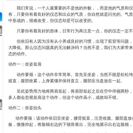
我们常说，一个人最重要的不是他的外貌，，而是他的气质和仪
有，只要你有着良好的仪态和出众的气质，你自然就是闪光的。气质
中形成的，很难改变，但仪态却是可以改变的。
只要你有着良好的形体，日常行为再注意一点，你的仪态一定不
但依旧有人因为没有从小养成良好的习惯，出现了驼背等问题，
大降低。那么仪态问题真的无法解决吗？当然不是，我们为大家带来
态的动作。
动作一：坐姿耸肩
动作要领：这个动作非常简单。首先呈坐姿，当然不能是松松垮
挺直，腹部收紧，上身紧绷并保持直立，腿部应当盘放在一起。
呈此姿势用力地将两肩耸起，将肩部耸起之后在空中停顿两秒，
多人都会忽视耸肩这个动作，但这个动作虽小，成效却不错。
动作二：坐姿抬头
动作要领：该动作依旧呈坐姿，腰背挺直，注意收腹。腿部盘放
板，微微仰起，将脸颊右边的下颌骨展出，完全地展示出右边脸颊，