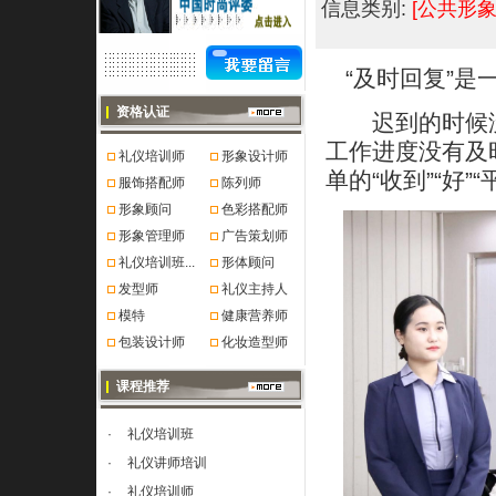
信息类别:
[公共形象
“及时回复”是
资格认证
迟到的时候没有
工作进度没有及
礼仪培训师
形象设计师
单的“收到”“好”
服饰搭配师
陈列师
形象顾问
色彩搭配师
形象管理师
广告策划师
礼仪培训班...
形体顾问
发型师
礼仪主持人
模特
健康营养师
包装设计师
化妆造型师
课程推荐
·
礼仪培训班
·
礼仪讲师培训
·
礼仪培训师