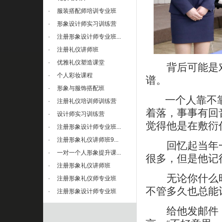
·
服装搭配师培训专业班
·
形象设计师实习训练营
·
注册形象设计师专业班...
·
注册礼仪讲师班
·
优雅礼仪塑造课堂
背后可能是对
·
个人彩妆课程
谱。
·
形象与服饰搭配班
一个人靠不靠谱
·
注册礼仪培训师训练营
着落，事事有回
·
设计师实习训练营
觉得他是在敷衍
·
注册形象设计师专业班...
·
注册形象礼仪讲师班9...
回忆起当年一
·
一对一个人形象提升课...
很多，但是他记
·
注册形象礼仪讲师班
无论你什么时
·
注册形象礼仪师专业班
不管多久也总能
·
注册形象设计师专业班
给他发邮件，永