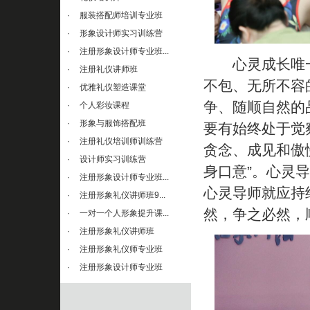
·
服装搭配师培训专业班
·
形象设计师实习训练营
·
注册形象设计师专业班...
心灵成长唯一
·
注册礼仪讲师班
不包、无所不容
·
优雅礼仪塑造课堂
争、随顺自然的
·
个人彩妆课程
·
形象与服饰搭配班
要有始终处于觉
·
注册礼仪培训师训练营
贪念、成见和傲
·
设计师实习训练营
身口意”。心灵
·
注册形象设计师专业班...
心灵导师就应持
·
注册形象礼仪讲师班9...
然，争之必然，
·
一对一个人形象提升课...
·
注册形象礼仪讲师班
·
注册形象礼仪师专业班
·
注册形象设计师专业班