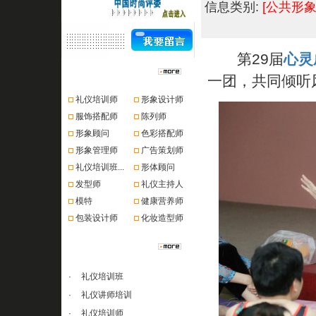
信息类别:
[公共形象
第29届
心灵
资格认证
一团，共同倾听
礼仪培训师
形象设计师
服饰搭配师
陈列师
形象顾问
色彩搭配师
形象管理师
广告策划师
礼仪培训班...
形体顾问
发型师
礼仪主持人
模特
健康营养师
包装设计师
化妆造型师
课程推荐
·
礼仪培训班
·
礼仪讲师培训
·
礼仪培训师