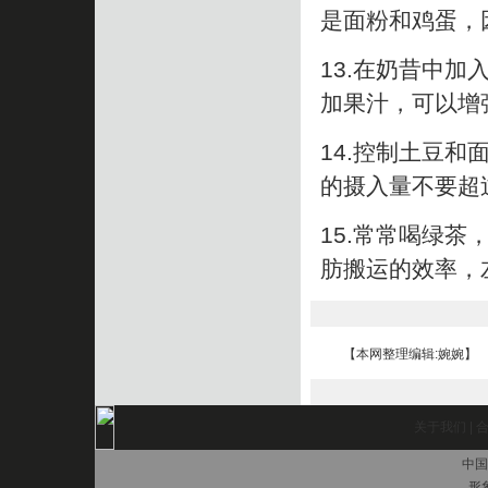
是面粉和鸡蛋，
13.在奶昔中
加果汁，可以增
14.控制土豆
的摄入量不要超
15.常常喝绿
肪搬运的效率，
【本网整理编辑:婉婉】
关于我们
|
中国
形