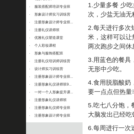
1.少量多餐 少
·
服装搭配师培训专业班
次，少盐无油无
·
形象设计师实习训练营
·
注册形象设计师专业班...
2.每天进行多次
·
注册礼仪讲师班
米，这样可以让
·
优雅礼仪塑造课堂
两次跑步之间休
·
个人彩妆课程
·
形象与服饰搭配班
3.用蓝色的餐
·
注册礼仪培训师训练营
无形中少吃。
·
设计师实习训练营
·
注册形象设计师专业班...
4.食用脱脂酸
·
注册形象礼仪讲师班9...
要一点点但热量
·
一对一个人形象提升课...
·
注册形象礼仪讲师班
5.吃七八分饱
·
注册形象礼仪师专业班
大脑发出已经吃
·
注册形象设计师专业班
6.每周进行一