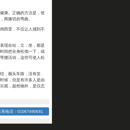
健康。正确的方法是，使
，两膝切勿弯曲。
倒西歪，不仅让人感到不
表现在站，立，坐，都是
时间把全身松弛一下，或
弯腰活动，这些可使人松
结，额头车路，没有笑
时候，但是有许多人是由
乐观，超然物外，是仪态
系电话：01067490691