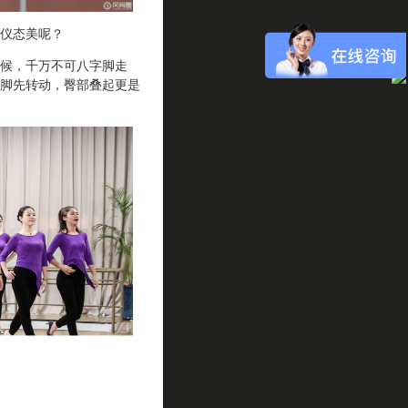
仪态美呢？
候，千万不可八字脚走
脚先转动，臀部叠起更是