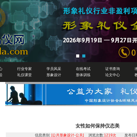
心
行业专家
学员风采
在线考试
证书查询
沿
礼仪课堂
形象设计
形体训练
论文中心
详细信息
女性如何保持仪态美
信息类别:
[公共形象设计-公关]
浏览次数:
1219次
发布日期