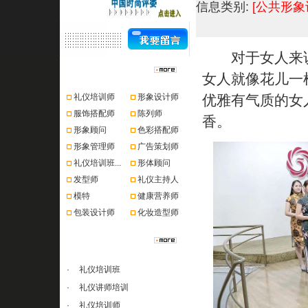
信息类别:
[公共形象
对于女人来说
资格认证
女人就像花儿一
礼仪培训师
形象设计师
优雅有气质的女
服饰搭配师
陈列师
香。
形象顾问
色彩搭配师
形象管理师
广告策划师
礼仪培训班...
形体顾问
发型师
礼仪主持人
模特
健康营养师
包装设计师
化妆造型师
课程推荐
·
礼仪培训班
·
礼仪讲师培训
·
礼仪培训师