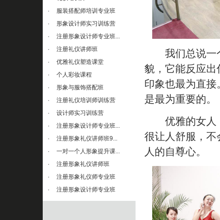
·
服装搭配师培训专业班
·
形象设计师实习训练营
·
注册形象设计师专业班...
·
注册礼仪讲师班
我们总说一个
·
优雅礼仪塑造课堂
貌，它能反应出
·
个人彩妆课程
印象也最为直接
·
形象与服饰搭配班
是最为重要的。
·
注册礼仪培训师训练营
·
设计师实习训练营
优雅的女人，
·
注册形象设计师专业班...
很让人舒服，不
·
注册形象礼仪讲师班9...
人的自尊心。
·
一对一个人形象提升课...
·
注册形象礼仪讲师班
·
注册形象礼仪师专业班
·
注册形象设计师专业班