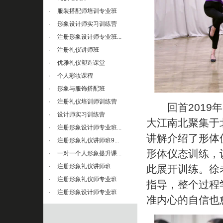
·
服装搭配师培训专业班
·
形象设计师实习训练营
·
注册形象设计师专业班...
·
注册礼仪讲师班
·
优雅礼仪塑造课堂
·
个人彩妆课程
·
形象与服饰搭配班
·
注册礼仪培训师训练营
回首2019年
·
设计师实习训练营
大江南北聚集于
·
注册形象设计师专业班...
讲解介绍了形体
·
注册形象礼仪讲师班9...
形体仪态训练，
·
一对一个人形象提升课...
·
注册形象礼仪讲师班
此展开训练。徐
·
注册形象礼仪师专业班
指导，整个过程
·
注册形象设计师专业班
准内心的自信也