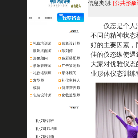
信息类别:
[公共形象
仪态是个人涵
资格认证
不同的精神状态
礼仪培训师
形象设计师
好的主要因素，
服饰搭配师
陈列师
佳的仪态纵使遇
形象顾问
色彩搭配师
大家对优雅仪态
形象管理师
广告策划师
业形体仪态训练
礼仪培训班...
形体顾问
发型师
礼仪主持人
模特
健康营养师
包装设计师
化妆造型师
课程推荐
·
礼仪培训班
·
礼仪讲师培训
·
礼仪培训师