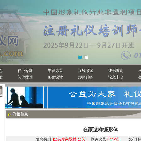
心
行业专家
学员风采
在线考试
证书查询
沿
礼仪课堂
形象设计
形体训练
论文中心
详细信息
在家这样练形体
信息类别:
[公共形象设计-公关]
浏览次数:
1352次
发布日期