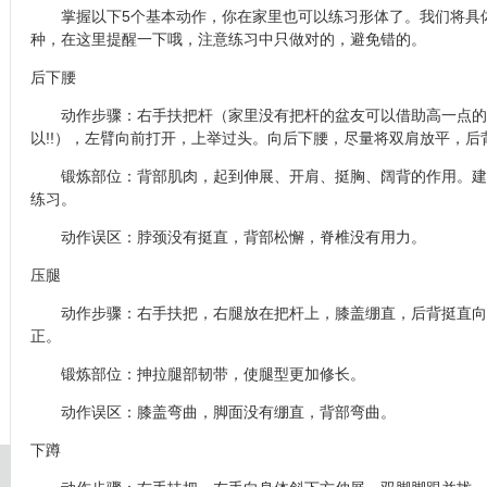
掌握以下5个基本动作，你在家里也可以练习形体了。我们将具
种，在这里提醒一下哦，注意练习中只做对的，避免错的。
后下腰
动作步骤：右手扶把杆（家里没有把杆的盆友可以借助高一点的
以!!），左臂向前打开，上举过头。向后下腰，尽量将双肩放平，后
锻炼部位：背部肌肉，起到伸展、开肩、挺胸、阔背的作用。建
练习。
动作误区：脖颈没有挺直，背部松懈，脊椎没有用力。
压腿
动作步骤：右手扶把，右腿放在把杆上，膝盖绷直，后背挺直向
正。
锻炼部位：抻拉腿部韧带，使腿型更加修长。
动作误区：膝盖弯曲，脚面没有绷直，背部弯曲。
下蹲