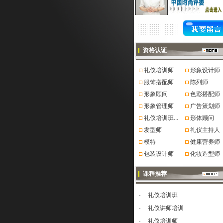
资格认证
礼仪培训师
形象设计师
服饰搭配师
陈列师
形象顾问
色彩搭配师
形象管理师
广告策划师
礼仪培训班...
形体顾问
发型师
礼仪主持人
模特
健康营养师
包装设计师
化妆造型师
课程推荐
·
礼仪培训班
·
礼仪讲师培训
·
礼仪培训师