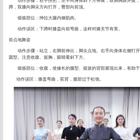
动作步骤：右手扶把，左手向身体斜下方伸展，双脚脚跟并拢，
蹲，双膝向脚尖方向打开，臀部向前顶。
锻炼部位：抻拉大腿内侧肌肉。
动作误区：下蹲时膝盖向前弯曲，这样对膝关节有害。
前点地舞姿
动作步骤：站立，右脚前伸出，脚尖点地。右手向身体右侧打开
圆型。注意收腹、挺胸，眼睛看斜下方。
锻炼部位：收腹，使修长的腿型、挺拔的背部展现出来，有助于
动作误区：膝盖弯曲，驼背，腹部过于松弛。