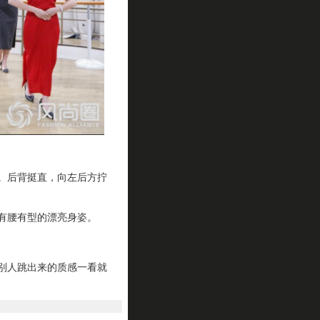
。后背挺直，向左后方拧
有腰有型的漂亮身姿。
别人跳出来的质感一看就