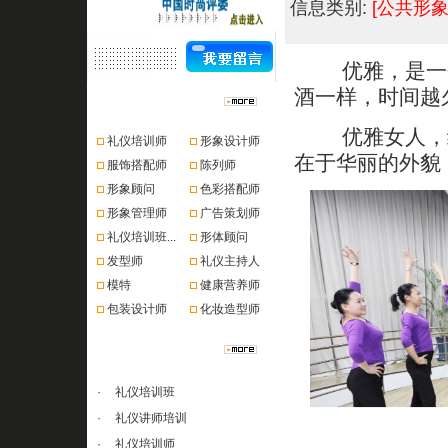
信息类别:
[公共形象
优雅，是一个
酒一样，时间越
资格认证
优雅女人，给
礼仪培训师
形象设计师
在于华丽的外貌
服饰搭配师
陈列师
形象顾问
色彩搭配师
形象管理师
广告策划师
礼仪培训班...
形体顾问
发型师
礼仪主持人
模特
健康营养师
包装设计师
化妆造型师
课程推荐
·
礼仪培训班
·
礼仪讲师培训
·
礼仪培训师