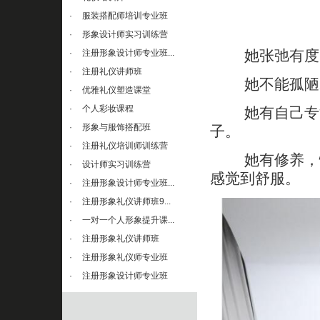
·
服装搭配师培训专业班
·
形象设计师实习训练营
她张弛有度，
·
注册形象设计师专业班...
·
注册礼仪讲师班
她不能孤陋寡
·
优雅礼仪塑造课堂
·
个人彩妆课程
她有自己专注
·
形象与服饰搭配班
子。
·
注册礼仪培训师训练营
她有修养，懂
·
设计师实习训练营
感觉到舒服。
·
注册形象设计师专业班...
·
注册形象礼仪讲师班9...
·
一对一个人形象提升课...
·
注册形象礼仪讲师班
·
注册形象礼仪师专业班
·
注册形象设计师专业班