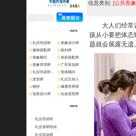
信息类别:
[公共形象
大人们经常说
资格认证
孩从小要把体态
礼仪培训师
形象设计师
题就会展露无遗
服饰搭配师
陈列师
形象顾问
色彩搭配师
形象管理师
广告策划师
礼仪培训班...
形体顾问
发型师
礼仪主持人
模特
健康营养师
包装设计师
化妆造型师
课程推荐
·
礼仪培训班
·
礼仪讲师培训
·
礼仪培训师