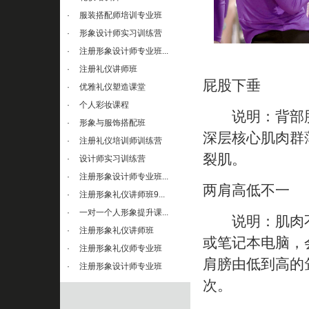
·
服装搭配师培训专业班
·
形象设计师实习训练营
·
注册形象设计师专业班...
·
注册礼仪讲师班
屁股下垂
·
优雅礼仪塑造课堂
·
个人彩妆课程
说明：背部肌
·
形象与服饰搭配班
深层核心肌肉群
·
注册礼仪培训师训练营
裂肌。
·
设计师实习训练营
·
注册形象设计师专业班...
两肩高低不一
·
注册形象礼仪讲师班9...
·
一对一个人形象提升课...
说明：肌肉不
·
注册形象礼仪讲师班
或笔记本电脑，
·
注册形象礼仪师专业班
肩膀由低到高的
·
注册形象设计师专业班
次。