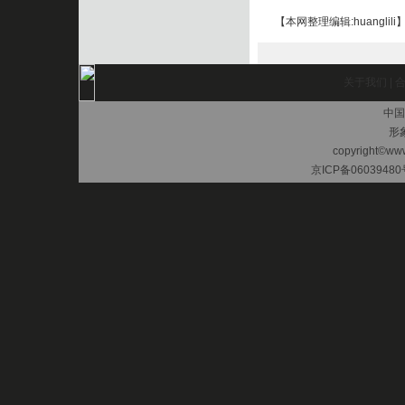
【本网整理编辑:huanglili
关于我们
|
中国
形
copyright©www.
京ICP备06039480