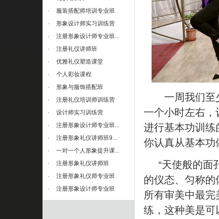
·
服装搭配师培训专业班
·
形象设计师实习训练营
·
注册形象设计师专业班...
·
注册礼仪讲师班
·
优雅礼仪塑造课堂
·
个人彩妆课程
·
形象与服饰搭配班
一周我们至少
·
注册礼仪培训师训练营
一个小时左右，
·
设计师实习训练营
·
注册形象设计师专业班...
进行基本功训练
·
注册形象礼仪讲师班9...
你认真从基本功
·
一对一个人形象提升课...
“天使般的面孔
·
注册形象礼仪讲师班
·
注册形象礼仪师专业班
的仪态、匀称的
·
注册形象设计师专业班
所有审美中最完
练，这种美是可