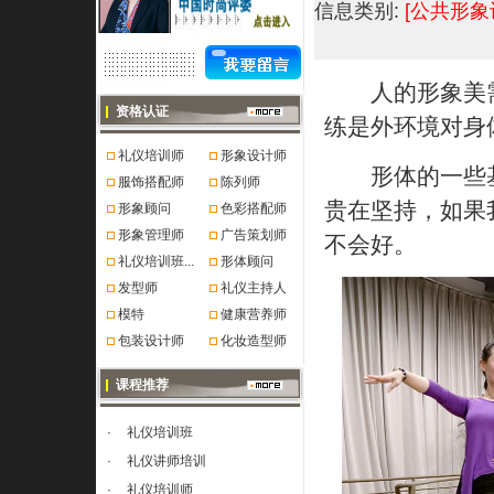
信息类别:
[公共形象
人的形象美需
资格认证
练是外环境对身
礼仪培训师
形象设计师
形体的一些基
服饰搭配师
陈列师
贵在坚持，如果
形象顾问
色彩搭配师
形象管理师
广告策划师
不会好。
礼仪培训班...
形体顾问
发型师
礼仪主持人
模特
健康营养师
包装设计师
化妆造型师
课程推荐
·
礼仪培训班
·
礼仪讲师培训
·
礼仪培训师