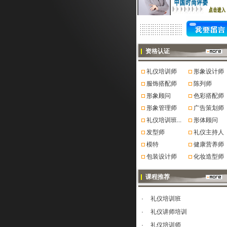
资格认证
礼仪培训师
形象设计师
服饰搭配师
陈列师
形象顾问
色彩搭配师
形象管理师
广告策划师
礼仪培训班...
形体顾问
发型师
礼仪主持人
模特
健康营养师
包装设计师
化妆造型师
课程推荐
·
礼仪培训班
·
礼仪讲师培训
·
礼仪培训师