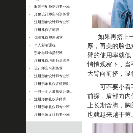
·
服装搭配师培训专业班
·
形象设计师实习训练营
·
注册形象设计师专业班...
·
注册礼仪讲师班
如果再搭上一
·
优雅礼仪塑造课堂
厚，再美的脸也
·
个人彩妆课程
·
形象与服饰搭配班
臂的使用率就低
·
注册礼仪培训师训练营
悄悄观察下，当
·
设计师实习训练营
大臂向前挤，显
·
注册形象设计师专业班...
·
注册形象礼仪讲师班9...
可不要小看不
·
一对一个人形象提升课...
前探，肩部向内
·
注册形象礼仪讲师班
上长期含胸，胸
·
注册形象礼仪师专业班
也就越来越干瘪
·
注册形象设计师专业班