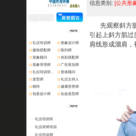
信息类别:
[公共形
先观察斜方肌
资格认证
引起上斜方肌过
礼仪培训师
形象设计师
肩线形成溜肩，
服饰搭配师
陈列师
形象顾问
色彩搭配师
形象管理师
广告策划师
礼仪培训班...
形体顾问
发型师
礼仪主持人
模特
健康营养师
包装设计师
化妆造型师
课程推荐
·
礼仪培训班
·
礼仪讲师培训
·
礼仪培训师