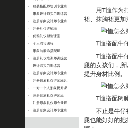
·
服装搭配师培训专业班
用T恤作为打底
·
形象设计师实习训练营
裙、抹胸裙更加
·
注册形象设计师专业班...
·
注册礼仪讲师班
·
优雅礼仪塑造课堂
T恤搭配牛
·
个人彩妆课程
·
形象与服饰搭配班
T恤搭配牛仔裤
·
注册礼仪培训师训练营
腿的女孩们，所
·
设计师实习训练营
提升身材比例。
·
注册形象设计师专业班...
·
注册形象礼仪讲师班9...
·
一对一个人形象提升课...
·
注册形象礼仪讲师班
T恤搭配阔
·
注册形象礼仪师专业班
不止是牛仔裤
·
注册形象设计师专业班
腿也能好好的把