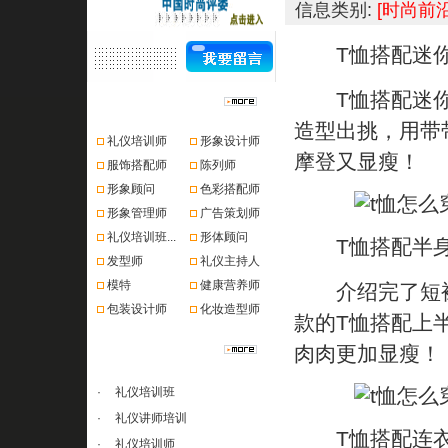
信息类别:
[时尚前沿
T恤搭配迷
T恤搭配迷你
资格认证
造型出挑，用带
礼仪培训师
形象设计师
摩登又显瘦！
服饰搭配师
陈列师
形象顾问
色彩搭配师
形象管理师
广告策划师
礼仪培训班...
形体顾问
T恤搭配半
发型师
礼仪主持人
模特
健康营养师
介绍完了短裙
包装设计师
化妆造型师
款的T恤搭配上
课程推荐
肉肉更加显瘦！
·
礼仪培训班
·
礼仪讲师培训
T恤搭配连
·
礼仪培训师