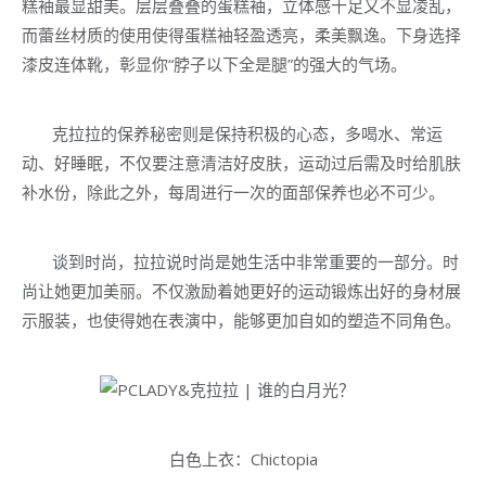
糕袖最显甜美。层层叠叠的蛋糕袖，立体感十足又不显凌乱，
而蕾丝材质的使用使得蛋糕袖轻盈透亮，柔美飘逸。下身选择
漆皮连体靴，彰显你“脖子以下全是腿”的强大的气场。
克拉拉的保养秘密则是保持积极的心态，多喝水、常运
动、好睡眠，不仅要注意清洁好皮肤，运动过后需及时给肌肤
补水份，除此之外，每周进行一次的面部保养也必不可少。
谈到时尚，拉拉说时尚是她生活中非常重要的一部分。时
尚让她更加美丽。不仅激励着她更好的运动锻炼出好的身材展
示服装，也使得她在表演中，能够更加自如的塑造不同角色。
白色上衣：Chictopia