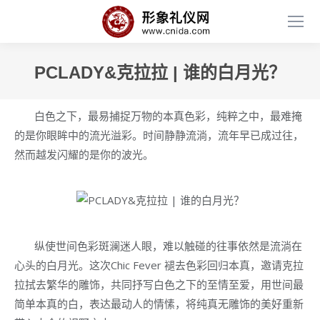
PCLADY&克拉拉 | 谁的白月光？
白色之下，最易捕捉万物的本真色彩，纯粹之中，最难掩
的是你眼眸中的流光溢彩。时间静静流淌，流年早已成过往，
然而越发闪耀的是你的波光。
纵使世间色彩斑澜迷人眼，难以触碰的往事依然是流淌在
心头的白月光。这次Chic Fever 褪去色彩回归本真，邀请克拉
拉拭去繁华的雕饰，共同抒写白色之下的至情至爱，用世间最
简单本真的白，表达最动人的情愫，将纯真无雕饰的美好重新